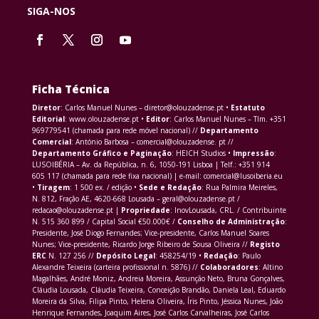
SIGA-NOS
Ficha Técnica
Diretor
: Carlos Manuel Nunes – diretor@olouzadense.pt •
Estatuto
Editorial
: www.olouzadense.pt •
Editor
: Carlos Manuel Nunes – Tlm. +351
969779541 (chamada para rede móvel nacional) //
Departamento
Comercial
: António Barbosa – comercial@olouzadense. pt //
Departamento Gráfico e Paginação
: HEICH Studios •
Impressão
:
LUSOIBÉRIA – Av. da República, n. 6, 1050-191 Lisboa | Telf.: +351 914
605 117 (chamada para rede fixa nacional) | e-mail: comercial@lusoiberia.eu
•
Tiragem
: 1 500 ex. / edição •
Sede e Redação
: Rua Palmira Meireles,
N. 812, Fração AE, 4620-668 Lousada – geral@olouzadense.pt /
redacao@olouzadense.pt |
Propriedade
: InovLousada, CRL. / Contribuinte
N. 515 360 899 / Capital Social €50.000€ /
Conselho de Administração
:
Presidente, José Diogo Fernandes; Vice-presidente, Carlos Manuel Soares
Nunes; Vice-presidente, Ricardo Jorge Ribeiro de Sousa Oliveira //
Registo
ERC
N. 127 256 //
Depósito Legal
: 458254/19 •
Redação
: Paulo
Alexandre Teixeira (carteira profissional n. 5876) //
Colaboradores
: Altino
Magalhães, André Moniz, Andreia Moreira, Assunção Neto, Bruna Gonçalves,
Cláudia Lousada, Cláudia Teixeira, Conceição Brandão, Daniela Leal, Eduardo
Moreira da Silva, Filipa Pinto, Helena Oliveira, Íris Pinto, Jéssica Nunes, João
Henrique Fernandes, Joaquim Aires, José Carlos Carvalheiras, José Carlos