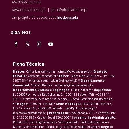
4620-668 Lousada
www.olouzadense.pt | geral@olouzadense.pt
Um projeto da cooperativa
InovLousada
SIGA-NOS
Ficha Técnica
Diretor
: Carlos Manuel Nunes – diretor@olouzadense.pt •
Estatuto
Editorial
: www.olouzadense.pt •
Editor
: Carlos Manuel Nunes – Tlm. +351
969779541 (chamada para rede móvel nacional) //
Departamento
Comercial
: António Barbosa – comercial@olouzadense. pt //
Departamento Gráfico e Paginação
: HEICH Studios •
Impressão
:
LUSOIBÉRIA – Av. da República, n. 6, 1050-191 Lisboa | Telf.: +351 914
605 117 (chamada para rede fixa nacional) | e-mail: comercial@lusoiberia.eu
•
Tiragem
: 1 500 ex. / edição •
Sede e Redação
: Rua Palmira Meireles,
N. 812, Fração AE, 4620-668 Lousada – geral@olouzadense.pt /
redacao@olouzadense.pt |
Propriedade
: InovLousada, CRL. / Contribuinte
N. 515 360 899 / Capital Social €50.000€ /
Conselho de Administração
:
Presidente, José Diogo Fernandes; Vice-presidente, Carlos Manuel Soares
Nunes; Vice-presidente, Ricardo Jorge Ribeiro de Sousa Oliveira //
Registo