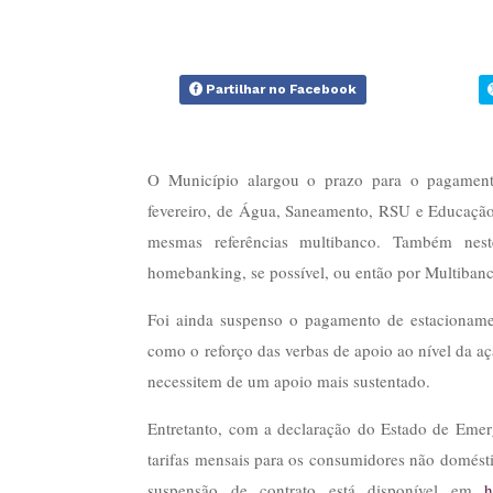
Partilhar no Facebook
O Município alargou o prazo para o pagamento
fevereiro, de Água, Saneamento, RSU e Educação
mesmas referências multibanco. Também nes
homebanking, se possível, ou então por Multiba
Foi ainda suspenso o pagamento de estacioname
como o reforço das verbas de apoio ao nível da aç
necessitem de um apoio mais sustentado.
Entretanto, com a declaração do Estado de Emer
tarifas mensais para os consumidores não domésti
suspensão de contrato está disponível em
h