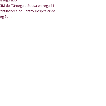
assegurado
CIM do Tâmega e Sousa entrega 11
ventiladores ao Centro Hospitalar da
região
→