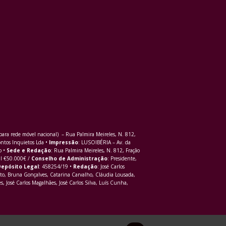
ra rede móvel nacional) – Rua Palmira Meireles, N. 812,
ontos Inquietos Lda •
Impressão
: LUSOIBÉRIA – Av. da
o •
Sede e Redação
: Rua Palmira Meireles, N. 812, Fração
al €50.000€ /
Conselho de Administração
: Presidente,
epósito Legal
: 458254/19 •
Redação
: José Carlos
to, Bruna Gonçalves, Catarina Carvalho, Cláudia Lousada,
s, José Carlos Magalhães, José Carlos Silva, Luís Cunha,