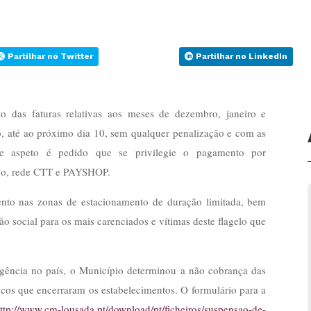
Partilhar no Twitter
Partilhar no LinkedIn
 das faturas relativas aos meses de dezembro, janeiro e
, até ao próximo dia 10, sem qualquer penalização e com as
te aspeto é pedido que se privilegie o pagamento por
nco, rede CTT e PAYSHOP.
nto nas zonas de estacionamento de duração limitada, bem
ão social para os mais carenciados e vítimas deste flagelo que
gência no país, o Município determinou a não cobrança das
cos que encerraram os estabelecimentos. O formulário para a
ttp://www.cm-lousada.pt/download/pt/ficheiros/suspensao-de-