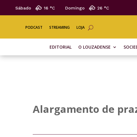
Sábado
16 °
C
Domingo
26 °
C
PODCAST
STREAMING
LOJA
EDITORIAL
O LOUZADENSE
SOCIE
Alargamento de pra