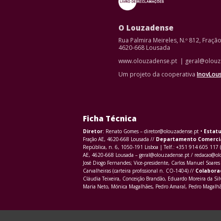
O Louzadense
Rua Palmira Meireles, N.º 812, Fraçã
4620-668 Lousada
www.olouzadense.pt | geral@olouz
Um projeto da cooperativa
InovLou
Ficha Técnica
Diretor
: Renato Gomes – diretor@olouzadense.pt •
Estatu
Fração AE, 4620-668 Lousada //
Departamento Comerci
República, n. 6, 1050-191 Lisboa | Telf.: +351 914 605 117 
AE, 4620-668 Lousada – geral@olouzadense.pt / redacao@o
José Diogo Fernandes; Vice-presidente, Carlos Manuel Soares 
Carvalheiras (carteira profissional n. CO-1404) //
Colabora
Cláudia Teixeira, Conceição Brandão, Eduardo Moreira da Sil
Maria Neto, Mónica Magalhães, Pedro Amaral, Pedro Magalhãe