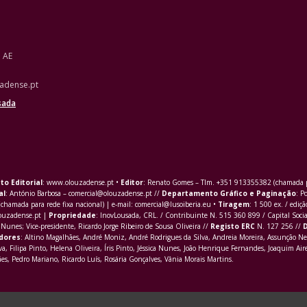
o AE
adense.pt
sada
to Editorial
: www.olouzadense.pt •
Editor
: Renato Gomes – Tlm. +351 913355382 (chamada pa
al
: António Barbosa – comercial@olouzadense.pt //
Departamento Gráfico e Paginação
: P
(chamada para rede fixa nacional) | e-mail: comercial@lusoiberia.eu •
Tiragem
: 1 500 ex. / ediçã
louzadense.pt |
Propriedade
: InovLousada, CRL. / Contribuinte N. 515 360 899 / Capital Soci
Nunes; Vice-presidente, Ricardo Jorge Ribeiro de Sousa Oliveira //
Registo ERC
N. 127 256 //
D
dores
: Altino Magalhães, André Moniz, André Rodrigues da Silva, Andreia Moreira, Assunção Ne
va,
Filipa Pinto
, Helena Oliveira, Íris Pinto, Jéssica Nunes, João Henrique Fernandes, Joaquim Aire
s, Pedro Mariano, Ricardo Luís, Rosária Gonçalves, Vânia Morais Martins.