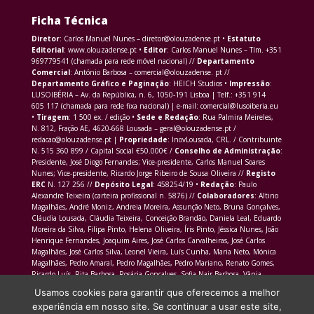
Ficha Técnica
Diretor
: Carlos Manuel Nunes – diretor@olouzadense.pt •
Estatuto
Editorial
: www.olouzadense.pt •
Editor
: Carlos Manuel Nunes – Tlm. +351
969779541 (chamada para rede móvel nacional) //
Departamento
Comercial
: António Barbosa – comercial@olouzadense. pt //
Departamento Gráfico e Paginação
: HEICH Studios •
Impressão
:
LUSOIBÉRIA – Av. da República, n. 6, 1050-191 Lisboa | Telf.: +351 914
605 117 (chamada para rede fixa nacional) | e-mail: comercial@lusoiberia.eu
•
Tiragem
: 1 500 ex. / edição •
Sede e Redação
: Rua Palmira Meireles,
N. 812, Fração AE, 4620-668 Lousada – geral@olouzadense.pt /
redacao@olouzadense.pt |
Propriedade
: InovLousada, CRL. / Contribuinte
N. 515 360 899 / Capital Social €50.000€ /
Conselho de Administração
:
Presidente, José Diogo Fernandes; Vice-presidente, Carlos Manuel Soares
Nunes; Vice-presidente, Ricardo Jorge Ribeiro de Sousa Oliveira //
Registo
ERC
N. 127 256 //
Depósito Legal
: 458254/19 •
Redação
: Paulo
Alexandre Teixeira (carteira profissional n. 5876) //
Colaboradores
: Altino
Magalhães, André Moniz, Andreia Moreira, Assunção Neto, Bruna Gonçalves,
Cláudia Lousada, Cláudia Teixeira, Conceição Brandão, Daniela Leal, Eduardo
Moreira da Silva, Filipa Pinto, Helena Oliveira, Íris Pinto, Jéssica Nunes, João
Henrique Fernandes, Joaquim Aires, José Carlos Carvalheiras, José Carlos
Magalhães, José Carlos Silva, Leonel Vieira, Luís Cunha, Maria Neto, Mónica
Magalhães, Pedro Amaral, Pedro Magalhães, Pedro Mariano, Renato Gomes,
Ricardo Luís, Rita Barbosa, Rosária Gonçalves, Sofia Nair Barbosa, Vânia
Morais Martins
Usamos cookies para garantir que oferecemos a melhor
experiência em nosso site. Se continuar a usar este site,