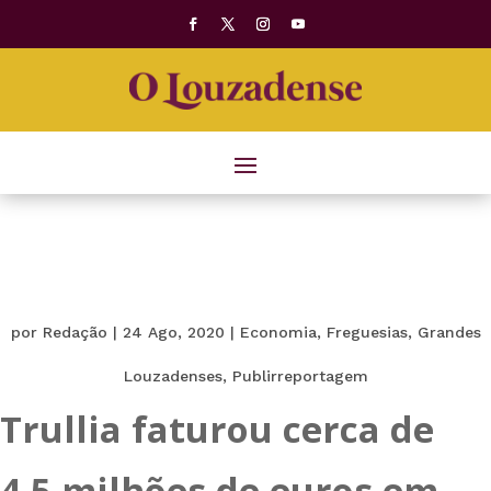
por
Redação
|
24 Ago, 2020
|
Economia
,
Freguesias
,
Grandes
Louzadenses
,
Publirreportagem
Trullia faturou cerca de
4,5 milhões de euros em