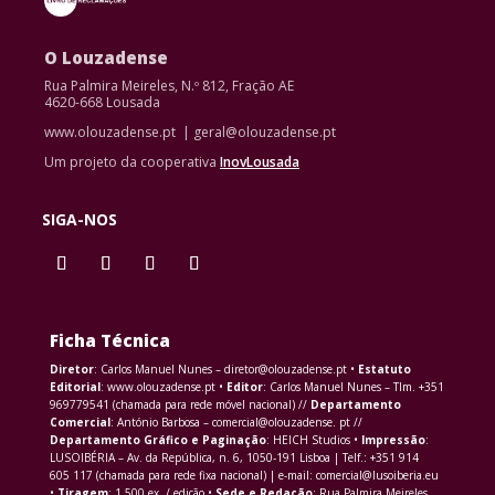
O Louzadense
Rua Palmira Meireles, N.º 812, Fração AE
4620-668 Lousada
www.olouzadense.pt | geral@olouzadense.pt
Um projeto da cooperativa
InovLousada
SIGA-NOS
Ficha Técnica
Diretor
: Carlos Manuel Nunes – diretor@olouzadense.pt •
Estatuto
Editorial
: www.olouzadense.pt •
Editor
: Carlos Manuel Nunes – Tlm. +351
969779541 (chamada para rede móvel nacional) //
Departamento
Comercial
: António Barbosa – comercial@olouzadense. pt //
Departamento Gráfico e Paginação
: HEICH Studios •
Impressão
:
LUSOIBÉRIA – Av. da República, n. 6, 1050-191 Lisboa | Telf.: +351 914
605 117 (chamada para rede fixa nacional) | e-mail: comercial@lusoiberia.eu
•
Tiragem
: 1 500 ex. / edição •
Sede e Redação
: Rua Palmira Meireles,