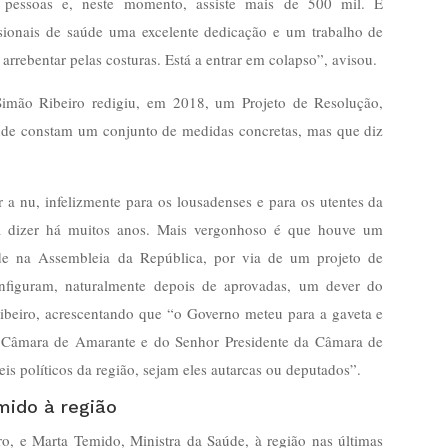
l pessoas e, neste momento, assiste mais de 500 mil. É
sionais de saúde uma excelente dedicação e um trabalho de
 arrebentar pelas costuras. Está a entrar em colapso”, avisou.
 Simão Ribeiro redigiu, em 2018, um Projeto de Resolução,
de constam um conjunto de medidas concretas, mas que diz
a nu, infelizmente para os lousadenses e para os utentes da
 a dizer há muitos anos. Mais vergonhoso é que houve um
e na Assembleia da República, por via de um projeto de
onfiguram, naturalmente depois de aprovadas, um dever do
ibeiro, acrescentando que “o Governo meteu para a gaveta e
a Câmara de Amarante e do Senhor Presidente da Câmara de
is políticos da região, sejam eles autarcas ou deputados”.
mido à região
ro, e Marta Temido, Ministra da Saúde, à região nas últimas