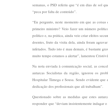
semanas, o PSD referiu que “é em dias de sol que 
“peca por falta de conteúdo”.
“Eu pergunto, neste momento em que as coisas es
primeiro ministro? Veio fazer um número político
político e, na prática, ainda veio criar efeitos se
doentes, fruto da visita dela, ainda foram agrava
infetados. Tudo isto é mau demais, é bastante gr
muito tempo estamos a alertar”, lamentou Cristóv
Na nota enviada à comunicação social, as conce
autarcas Socialistas da região, ignorou os pr
Hospitalar Tâmega e Sousa. Sendo evidente que 
dedicação dos profissionais que ali trabalham”.
Questionado sobre as medidas que estes autar
responder que “deviam insistentemente indagar o 