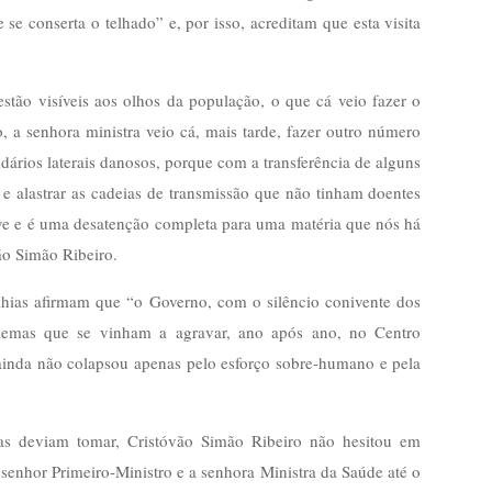
se conserta o telhado” e, por isso, acreditam que esta visita
tão visíveis aos olhos da população, o que cá veio fazer o
, a senhora ministra veio cá, mais tarde, fazer outro número
cundários laterais danosos, porque com a transferência de alguns
r e alastrar as cadeias de transmissão que não tinham doentes
ave e é uma desatenção completa para uma matéria que nós há
ão Simão Ribeiro.
lhias afirmam que “o Governo, com o silêncio conivente dos
oblemas que se vinham a agravar, ano após ano, no Centro
ainda não colapsou apenas pelo esforço sobre-humano e pela
cas deviam tomar, Cristóvão Simão Ribeiro não hesitou em
senhor Primeiro-Ministro e a senhora Ministra da Saúde até o