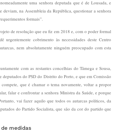
s, nomeadamente uma senhora deputada que é de Lousada, e
ue deviam, na Assembleia da República, questionar a senhora
 requerimentos formais”.
rojeto de resolução que eu fiz em 2018 e, com o poder formal
ê urgentemente cobrimento às necessidades deste Centro
 autarcas, nem absolutamente ninguém preocupado com esta
juntamente com as restantes concelhias do Tâmega e Sousa,
de deputados do PSD do Distrito do Porto, e que em Comissão
s compete, que é chamar o tema novamente, voltar a propor
lar, falar e confrontar a senhora Ministra da Saúde, e porque
rtanto, vai fazer aquilo que todos os autarcas políticos, da
putados do Partido Socialista, que são da cor do partido que
e de medidas