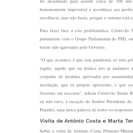
foi desenhado para assistir cerca de 300 mi
humanamente impossível e reconheço aos profis
excelência, mas não basta, porque o sistema está a
Para fazer face a esta problemática, Cristóvão
juntamente com o Grupo Parlamentar do PSD, on
terem sido ignoradas pelo Governo.
“O que acontece é que esta pandemia só veio pôr 
região, aquilo que na prática nós já andamos
conjunto de medidas aprovadas por unanimidad
resolução, que eu próprio apresentei, e que c
Governo em executar”, referiu Cristóvão Simão R
eu não ouvi, à exceção do Senhor Presidente d
Penafiel, uma única palavra de todos os responsáve
Visita de António Costa e Marta Te
Sobre a visita de António Costa, Primeiro-Minist