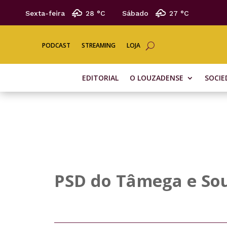
Sexta-feira
28 °
C
Sábado
27 °
C
PODCAST
STREAMING
LOJA
EDITORIAL
O LOUZADENSE
SOCIE
PSD do Tâmega e Sou