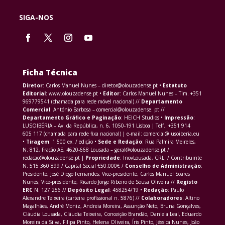
SIGA-NOS
Ficha Técnica
Diretor
: Carlos Manuel Nunes – diretor@olouzadense.pt •
Estatuto
Editorial
: www.olouzadense.pt •
Editor
: Carlos Manuel Nunes – Tlm. +351
969779541 (chamada para rede móvel nacional) //
Departamento
Comercial
: António Barbosa – comercial@olouzadense. pt //
Departamento Gráfico e Paginação
: HEICH Studios •
Impressão
:
LUSOIBÉRIA – Av. da República, n. 6, 1050-191 Lisboa | Telf.: +351 914
605 117 (chamada para rede fixa nacional) | e-mail: comercial@lusoiberia.eu
•
Tiragem
: 1 500 ex. / edição •
Sede e Redação
: Rua Palmira Meireles,
N. 812, Fração AE, 4620-668 Lousada – geral@olouzadense.pt /
redacao@olouzadense.pt |
Propriedade
: InovLousada, CRL. / Contribuinte
N. 515 360 899 / Capital Social €50.000€ /
Conselho de Administração
:
Presidente, José Diogo Fernandes; Vice-presidente, Carlos Manuel Soares
Nunes; Vice-presidente, Ricardo Jorge Ribeiro de Sousa Oliveira //
Registo
ERC
N. 127 256 //
Depósito Legal
: 458254/19 •
Redação
: Paulo
Alexandre Teixeira (carteira profissional n. 5876) //
Colaboradores
: Altino
Magalhães, André Moniz, Andreia Moreira, Assunção Neto, Bruna Gonçalves,
Cláudia Lousada, Cláudia Teixeira, Conceição Brandão, Daniela Leal, Eduardo
Moreira da Silva, Filipa Pinto, Helena Oliveira, Íris Pinto, Jéssica Nunes, João