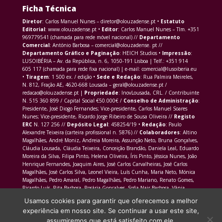
Ficha Técnica
Diretor
: Carlos Manuel Nunes – diretor@olouzadense.pt •
Estatuto
Editorial
: www.olouzadense.pt •
Editor
: Carlos Manuel Nunes – Tlm. +351
969779541 (chamada para rede móvel nacional) //
Departamento
Comercial
: António Barbosa – comercial@olouzadense. pt //
Departamento Gráfico e Paginação
: HEICH Studios •
Impressão
:
LUSOIBÉRIA – Av. da República, n. 6, 1050-191 Lisboa | Telf.: +351 914
605 117 (chamada para rede fixa nacional) | e-mail: comercial@lusoiberia.eu
•
Tiragem
: 1 500 ex. / edição •
Sede e Redação
: Rua Palmira Meireles,
N. 812, Fração AE, 4620-668 Lousada – geral@olouzadense.pt /
redacao@olouzadense.pt |
Propriedade
: InovLousada, CRL. / Contribuinte
N. 515 360 899 / Capital Social €50.000€ /
Conselho de Administração
:
Presidente, José Diogo Fernandes; Vice-presidente, Carlos Manuel Soares
Nunes; Vice-presidente, Ricardo Jorge Ribeiro de Sousa Oliveira //
Registo
ERC
N. 127 256 //
Depósito Legal
: 458254/19 •
Redação
: Paulo
Alexandre Teixeira (carteira profissional n. 5876) //
Colaboradores
: Altino
Magalhães, André Moniz, Andreia Moreira, Assunção Neto, Bruna Gonçalves,
Cláudia Lousada, Cláudia Teixeira, Conceição Brandão, Daniela Leal, Eduardo
Moreira da Silva, Filipa Pinto, Helena Oliveira, Íris Pinto, Jéssica Nunes, João
Henrique Fernandes, Joaquim Aires, José Carlos Carvalheiras, José Carlos
Magalhães, José Carlos Silva, Leonel Vieira, Luís Cunha, Maria Neto, Mónica
Magalhães, Pedro Amaral, Pedro Magalhães, Pedro Mariano, Renato Gomes,
Ricardo Luís, Rita Barbosa, Rosária Gonçalves, Sofia Nair Barbosa, Vânia
Morais Martins
Usamos cookies para garantir que oferecemos a melhor
experiência em nosso site. Se continuar a usar este site,
assumiremos que está satisfeito com ele.