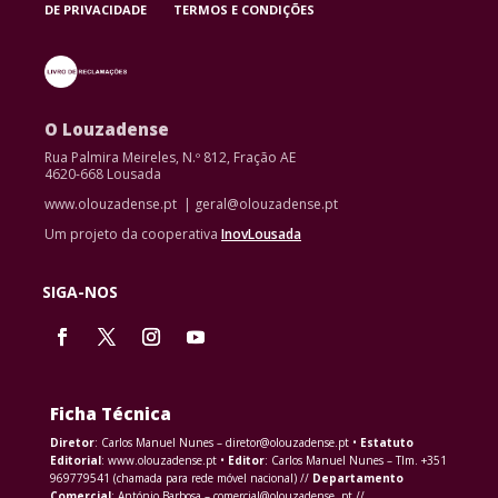
DE PRIVACIDADE
TERMOS E CONDIÇÕES
O Louzadense
Rua Palmira Meireles, N.º 812, Fração AE
4620-668 Lousada
www.olouzadense.pt | geral@olouzadense.pt
Um projeto da cooperativa
InovLousada
SIGA-NOS
Ficha Técnica
Diretor
: Carlos Manuel Nunes – diretor@olouzadense.pt •
Estatuto
Editorial
: www.olouzadense.pt •
Editor
: Carlos Manuel Nunes – Tlm. +351
969779541 (chamada para rede móvel nacional) //
Departamento
Comercial
: António Barbosa – comercial@olouzadense. pt //