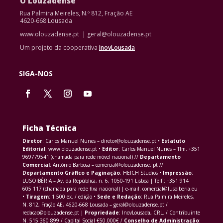
O Louzadense
Rua Palmira Meireles, N.º 812, Fração AE
4620-668 Lousada
www.olouzadense.pt | geral@olouzadense.pt
Um projeto da cooperativa
InovLousada
SIGA-NOS
Ficha Técnica
Diretor
: Carlos Manuel Nunes – diretor@olouzadense.pt •
Estatuto
Editorial
: www.olouzadense.pt •
Editor
: Carlos Manuel Nunes – Tlm. +351
969779541 (chamada para rede móvel nacional) //
Departamento
Comercial
: António Barbosa – comercial@olouzadense. pt //
Departamento Gráfico e Paginação
: HEICH Studios •
Impressão
:
LUSOIBÉRIA – Av. da República, n. 6, 1050-191 Lisboa | Telf.: +351 914
605 117 (chamada para rede fixa nacional) | e-mail: comercial@lusoiberia.eu
•
Tiragem
: 1 500 ex. / edição •
Sede e Redação
: Rua Palmira Meireles,
N. 812, Fração AE, 4620-668 Lousada – geral@olouzadense.pt /
redacao@olouzadense.pt |
Propriedade
: InovLousada, CRL. / Contribuinte
N. 515 360 899 / Capital Social €50.000€ /
Conselho de Administração
: