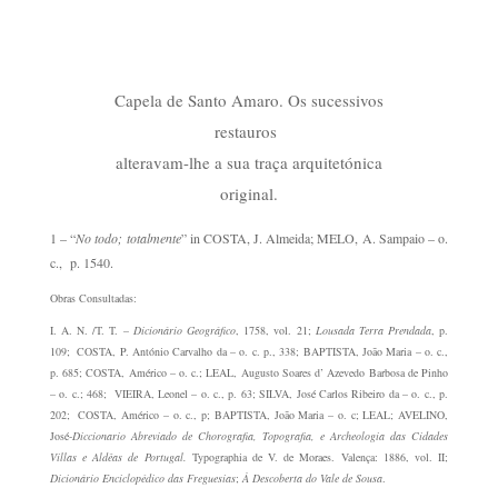
Capela de Santo Amaro. Os sucessivos
restauros
alteravam-lhe a sua traça arquitetónica
original.
1 – “
No todo; totalmente
” in COSTA, J. Almeida; MELO, A. Sampaio – o.
c., p. 1540.
Obras Consultadas:
I. A. N. /T. T. –
Dicionário Geográfico
, 1758, vol. 21;
Lousada Terra Prendada
, p.
109; COSTA, P. António Carvalho da – o. c. p., 338; BAPTISTA, João Maria – o. c.,
p. 685; COSTA, Américo – o. c.; LEAL, Augusto Soares d’ Azevedo Barbosa de Pinho
– o. c.; 468; VIEIRA, Leonel – o. c., p. 63; SILVA, José Carlos Ribeiro da – o. c., p.
202; COSTA, Américo – o. c., p; BAPTISTA, João Maria – o. c; LEAL; AVELINO,
José-
Diccionario Abreviado de Chorografia, Topografia, e Archeologia das Cidades
Villas e Aldêas de Portugal.
Typographia de V. de Moraes. Valença: 1886, vol. II;
Dicionário Enciclopédico das Freguesias
;
À Descoberta do Vale de Sousa
.