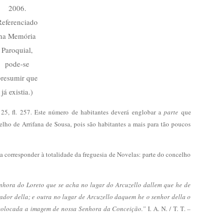
2006.
Referenciado
na Memória
Paroquial,
pode-se
presumir que
já existia.)
. 25, fl. 257. Este número de habitantes deverá englobar a
parte
que
lho de Arrifana de Sousa, pois são habitantes a mais para tão poucos
ia corresponder à totalidade da freguesia de Novelas: parte do concelho
nhora do Loreto que se acha no lugar do Arcuzello dallem que he de
ador della; e outra no lugar de Arcuzello daquem he o senhor della o
colocada a imagem de nossa Senhora da Conceição.”
I. A. N. / T. T
. –