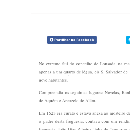
Partilhar no Facebook
No extremo Sul do concelho de Lousada, na mar
apenas a um quarto de légua, eis S. Salvador d
1
nove habitantes.
Compreendia os seguintes lugares: Novelas, Ran
de Aquém e Arcozelo de Além.
Em 1623 era curato e estava anexa ao mosteiro de
o padre desta freguesia; contava com um rendim
freguesia, João Dias Ribeiro, tinha de “
congroa o