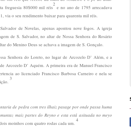
2
a freguesia 80$000 mil réis
e no ano de 1795 arrecadava
1, via o seu rendimento baixar para quarenta mil réis.
Salvador de Novelas, apenas apontou nove fogos.
A igreja
agem de S. Salvador, no altar de Nossa Senhora do Rosário
altar do Menino Deus se achava a imagem de S. Gonçalo.
ssa Senhora do Loreto, no lugar de Arcozelo D’ Além, e a
 de Arcozelo D’ Aquém. A primeira era de Manuel Francisco
rtencia ao licenciado Francisco Barbosa Carneiro e nela se
3
ição.
ntaria de pedra com tres ilhaiz pasage por onde passa huma
a muntaz maiz partes do Reyno e esta está asituada no meyo
4
 dois moinhos com quatro rodas cada um.