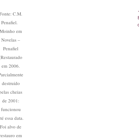
Fonte: C.M.
Penafiel.
Moinho em
Novelas –
Penafiel
(Restaurado
em 2006.
Parcialmente
destruído
pelas cheias
de 2001:
funcionou
té essa data.
Foi alvo de
restauro em