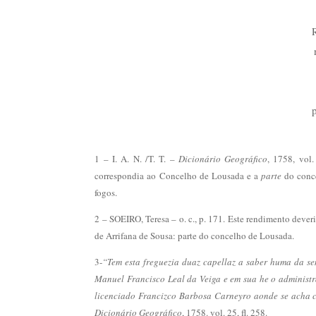
1 – I. A. N. /T. T. –
Dicionário Geográfico
, 1758, vol
correspondia ao Concelho de Lousada e a
parte
do conce
fogos.
2 – SOEIRO, Teresa – o. c., p. 171. Este rendimento dever
de Arrifana de Sousa: parte do concelho de Lousada.
3-
“Tem esta freguezia duaz capellaz a saber huma da se
Manuel Francisco Leal da Veiga e em sua he o administr
licenciado Francizco Barbosa Carneyro aonde se acha 
Dicionário Geográfico
, 1758. vol. 25, fl. 258.