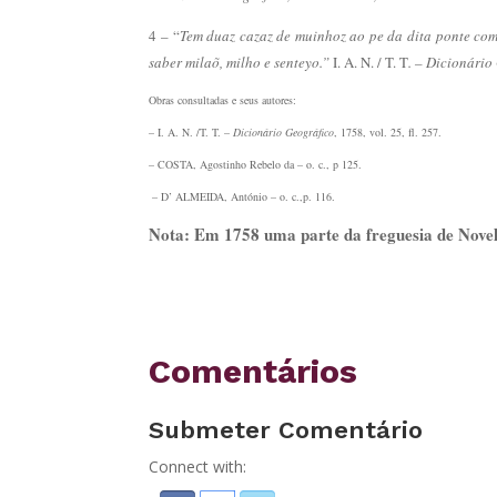
4 – “
Tem duaz cazaz de muinhoz ao pe da dita ponte com 
saber milaõ, milho e senteyo.”
I. A. N. / T. T
. – Dicionário
Obras consultadas e seus autores:
– I. A. N. /T. T. –
Dicionário Geográfico
, 1758, vol. 25, fl. 257.
– COSTA, Agostinho Rebelo da – o. c., p 125.
– D’ ALMEIDA, António – o. c.,p. 116.
Nota: Em 1758 uma parte da freguesia de Novel
Comentários
Submeter Comentário
Connect with: