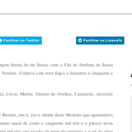
Partilhar no Twitter
Partilhar no LinkedIn
gem direita do rio Sousa, com a Vila de Arrifana de Sousa
e Novelas. Contava com nove fogos e duzentos e cinquenta e
ha, Covas, Melote, Outeiro de Ovelhas, Carrazedo, Arcozelo
 Bustelo, isto é, era o Abade deste Mosteiro que apresentava
ento anual de cento e cinquenta mil reis
e o pároco desta
ito mil réis que recebe da mam do rendeiro e o pé do altar