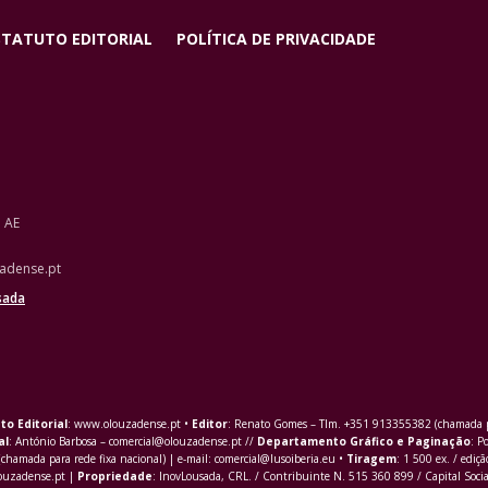
STATUTO EDITORIAL
POLÍTICA DE PRIVACIDADE
o AE
adense.pt
sada
to Editorial
: www.olouzadense.pt •
Editor
: Renato Gomes – Tlm. +351 913355382 (chamada pa
al
: António Barbosa – comercial@olouzadense.pt //
Departamento Gráfico e Paginação
: P
(chamada para rede fixa nacional) | e-mail: comercial@lusoiberia.eu •
Tiragem
: 1 500 ex. / ediçã
louzadense.pt |
Propriedade
: InovLousada, CRL. / Contribuinte N. 515 360 899 / Capital Soci