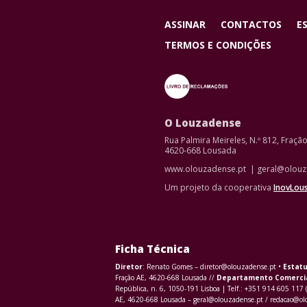
ASSINAR
CONTACTOS
E
TERMOS E CONDIÇÕES
O Louzadense
Rua Palmira Meireles, N.º 812, Fraçã
4620-668 Lousada
www.olouzadense.pt | geral@olouz
Um projeto da cooperativa
InovLou
Ficha Técnica
Diretor
: Renato Gomes – diretor@olouzadense.pt •
Estatu
Fração AE, 4620-668 Lousada //
Departamento Comerci
República, n. 6, 1050-191 Lisboa | Telf.: +351 914 605 117 
AE, 4620-668 Lousada – geral@olouzadense.pt / redacao@o