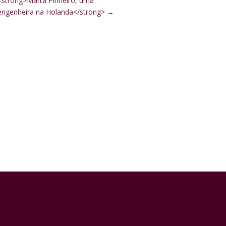
<strong>Marta Pinheiro, uma
engenheira na Holanda</strong>
→