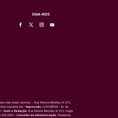
SIGA-NOS
ra rede móvel nacional) – Rua Palmira Meireles, N. 812,
ontos Inquietos Lda •
Impressão
: LUSOIBÉRIA – Av. da
o •
Sede e Redação
: Rua Palmira Meireles, N. 812, Fração
al €50.000€ /
Conselho de Administração
: Presidente,