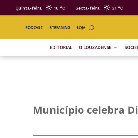
Quinta-feira
16 °
C
Sexta-feira
31 °
C
PODCAST
STREAMING
LOJA
EDITORIAL
O LOUZADENSE
SOCIE
Município celebra D