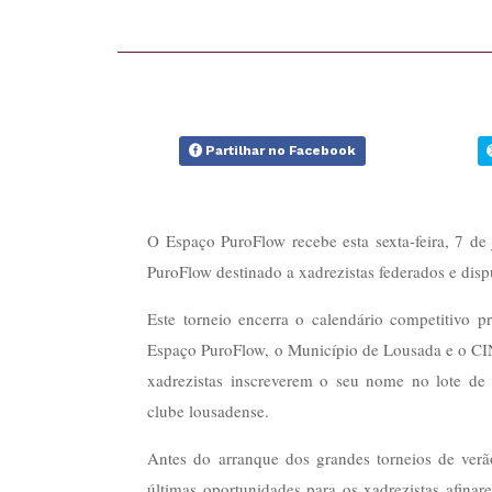
Partilhar no Facebook
O Espaço PuroFlow recebe esta sexta-feira, 7 de
PuroFlow destinado a xadrezistas federados e disp
Este torneio encerra o calendário competitivo
Espaço PuroFlow, o Município de Lousada e o CIN
xadrezistas inscreverem o seu nome no lote de
clube lousadense.
Antes do arranque dos grandes torneios de verão
últimas oportunidades para os xadrezistas afina