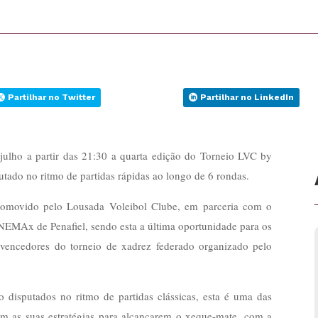
Partilhar no Twitter
Partilhar no LinkedIn
 julho a partir das 21:30 a quarta edição do Torneio LVC by
utado no ritmo de partidas rápidas ao longo de 6 rondas.
 promovido pelo Lousada Voleibol Clube, em parceria com o
EMAx de Penafiel, sendo esta a última oportunidade para os
 vencedores do torneio de xadrez federado organizado pelo
 disputados no ritmo de partidas clássicas, esta é uma das
rem as suas estratégias para alcançarem o xeque-mate, com a