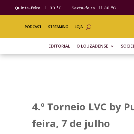
Quinta-feira
30 °
C
Sexta-feira
30 °
C
PODCAST
STREAMING
LOJA
EDITORIAL
O LOUZADENSE
SOCIE
4.º Torneio LVC by 
feira, 7 de julho