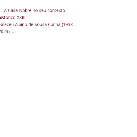
←
A Casa Nobre no seu contexto
histórico XXIII
Faleceu Albino de Sousa Cunha (1938 -
2023)
→