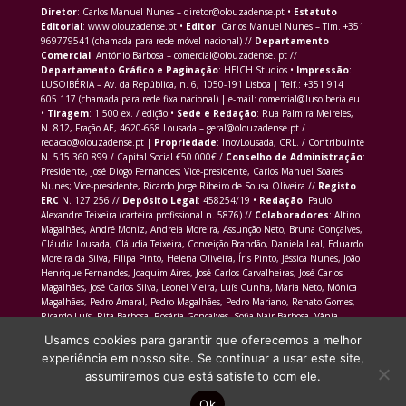
Diretor
: Carlos Manuel Nunes – diretor@olouzadense.pt •
Estatuto
Editorial
: www.olouzadense.pt •
Editor
: Carlos Manuel Nunes – Tlm. +351
969779541 (chamada para rede móvel nacional) //
Departamento
Comercial
: António Barbosa – comercial@olouzadense. pt //
Departamento Gráfico e Paginação
: HEICH Studios •
Impressão
:
LUSOIBÉRIA – Av. da República, n. 6, 1050-191 Lisboa | Telf.: +351 914
605 117 (chamada para rede fixa nacional) | e-mail: comercial@lusoiberia.eu
•
Tiragem
: 1 500 ex. / edição •
Sede e Redação
: Rua Palmira Meireles,
N. 812, Fração AE, 4620-668 Lousada – geral@olouzadense.pt /
redacao@olouzadense.pt |
Propriedade
: InovLousada, CRL. / Contribuinte
N. 515 360 899 / Capital Social €50.000€ /
Conselho de Administração
:
Presidente, José Diogo Fernandes; Vice-presidente, Carlos Manuel Soares
Nunes; Vice-presidente, Ricardo Jorge Ribeiro de Sousa Oliveira //
Registo
ERC
N. 127 256 //
Depósito Legal
: 458254/19 •
Redação
: Paulo
Alexandre Teixeira (carteira profissional n. 5876) //
Colaboradores
: Altino
Magalhães, André Moniz, Andreia Moreira, Assunção Neto, Bruna Gonçalves,
Cláudia Lousada, Cláudia Teixeira, Conceição Brandão, Daniela Leal, Eduardo
Moreira da Silva, Filipa Pinto, Helena Oliveira, Íris Pinto, Jéssica Nunes, João
Henrique Fernandes, Joaquim Aires, José Carlos Carvalheiras, José Carlos
Magalhães, José Carlos Silva, Leonel Vieira, Luís Cunha, Maria Neto, Mónica
Magalhães, Pedro Amaral, Pedro Magalhães, Pedro Mariano, Renato Gomes,
Ricardo Luís, Rita Barbosa, Rosária Gonçalves, Sofia Nair Barbosa, Vânia
Morais Martins
Usamos cookies para garantir que oferecemos a melhor
experiência em nosso site. Se continuar a usar este site,
assumiremos que está satisfeito com ele.
Ok