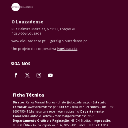
O Louzadense
Rua Palmira Meireles, N.º 812, Fração AE
4620-668 Lousada
www.olouzadense.pt | geral@olouzadense.pt
Um projeto da cooperativa
InovLousada
SIGA-NOS
Ficha Técnica
Diretor
: Carlos Manuel Nunes – diretor@olouzadense.pt •
Estatuto
Editorial
: www.olouzadense.pt •
Editor
: Carlos Manuel Nunes – Tlm. +351
969779541 (chamada para rede móvel nacional) //
Departamento
Comercial
: António Barbosa – comercial@olouzadense. pt //
Departamento Gráfico e Paginação
: HEICH Studios •
Impressão
:
LUSOIBÉRIA – Av. da República, n. 6, 1050-191 Lisboa | Telf.: +351 914