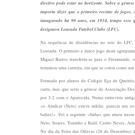
diretivo pode estar no horizonte. Sobre a génese
importa dizer que o primeiro recinto de jogos
inaugurado há 90 anos, em 1934, tempo esse q
designava Lousada Futebol Clube (LFC).
Na sequência de dissidências no seio do LFC, p
Lousada. O primeiro e único jogo deste agrupamen
Miguel Barros transferiu-se para o Freamunde, 
terminou uma carreira, em que se cotou como um e
Formada por alunos do Colégio Eça de Queirós
curta, mas que seria a génese da Associação Des
por 3-2 com o Aparecida. Numa entrevista antiga
«o Amílcar (Neto) esteve infeliz; parecia um 
baliza!». Foi a seguinte «linha» que atuou nes
Neto; Soares, Toninho e Raúl; Castro Neves, Ar
No dia da Feira das Oitavas (26 de Dezembro) d