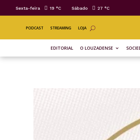
Sexta-feira
19 °
C
Sábado
27 °
C
PODCAST
STREAMING
LOJA
EDITORIAL
O LOUZADENSE
SOCIE