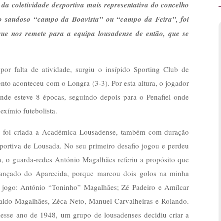
 da coletividade desportiva mais representativa do concelho
, o saudoso “campo da Boavista” ou “campo da Feira”, foi
ue nos remete para a equipa lousadense de então, que se
or falta de atividade, surgiu o insípido Sporting Club de
to aconteceu com o Longra (3-3). Por esta altura, o jogador
onde esteve 8 épocas, seguindo depois para o Penafiel onde
xímio futebolista.
, foi criada a Académica Lousadense, também com duração
portiva de Lousada. No seu primeiro desafio jogou e perdeu
, o guarda-redes António Magalhães referiu a propósito que
avançado do Aparecida, porque marcou dois golos na minha
se jogo: António “Toninho” Magalhães; Zé Padeiro e Amílcar
naldo Magalhães, Zéca Neto, Manuel Carvalheiras e Rolando.
esse ano de 1948, um grupo de lousadenses decidiu criar a