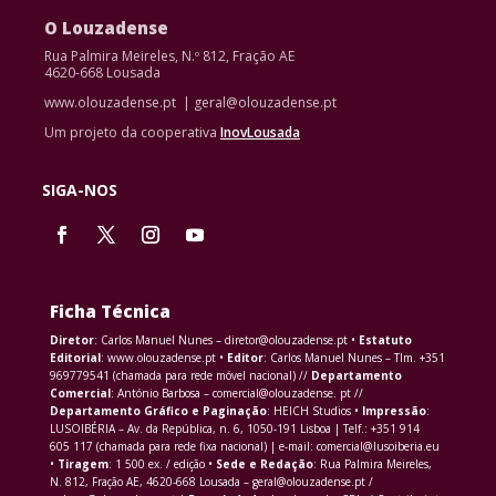
O Louzadense
Rua Palmira Meireles, N.º 812, Fração AE
4620-668 Lousada
www.olouzadense.pt | geral@olouzadense.pt
Um projeto da cooperativa
InovLousada
SIGA-NOS
Ficha Técnica
Diretor
: Carlos Manuel Nunes – diretor@olouzadense.pt •
Estatuto
Editorial
: www.olouzadense.pt •
Editor
: Carlos Manuel Nunes – Tlm. +351
969779541 (chamada para rede móvel nacional) //
Departamento
Comercial
: António Barbosa – comercial@olouzadense. pt //
Departamento Gráfico e Paginação
: HEICH Studios •
Impressão
:
LUSOIBÉRIA – Av. da República, n. 6, 1050-191 Lisboa | Telf.: +351 914
605 117 (chamada para rede fixa nacional) | e-mail: comercial@lusoiberia.eu
•
Tiragem
: 1 500 ex. / edição •
Sede e Redação
: Rua Palmira Meireles,
N. 812, Fração AE, 4620-668 Lousada – geral@olouzadense.pt /