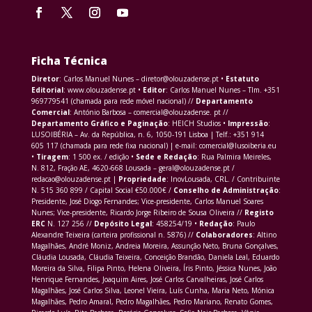
Ficha Técnica
Diretor
: Carlos Manuel Nunes – diretor@olouzadense.pt •
Estatuto
Editorial
: www.olouzadense.pt •
Editor
: Carlos Manuel Nunes – Tlm. +351
969779541 (chamada para rede móvel nacional) //
Departamento
Comercial
: António Barbosa – comercial@olouzadense. pt //
Departamento Gráfico e Paginação
: HEICH Studios •
Impressão
:
LUSOIBÉRIA – Av. da República, n. 6, 1050-191 Lisboa | Telf.: +351 914
605 117 (chamada para rede fixa nacional) | e-mail: comercial@lusoiberia.eu
•
Tiragem
: 1 500 ex. / edição •
Sede e Redação
: Rua Palmira Meireles,
N. 812, Fração AE, 4620-668 Lousada – geral@olouzadense.pt /
redacao@olouzadense.pt |
Propriedade
: InovLousada, CRL. / Contribuinte
N. 515 360 899 / Capital Social €50.000€ /
Conselho de Administração
:
Presidente, José Diogo Fernandes; Vice-presidente, Carlos Manuel Soares
Nunes; Vice-presidente, Ricardo Jorge Ribeiro de Sousa Oliveira //
Registo
ERC
N. 127 256 //
Depósito Legal
: 458254/19 •
Redação
: Paulo
Alexandre Teixeira (carteira profissional n. 5876) //
Colaboradores
: Altino
Magalhães, André Moniz, Andreia Moreira, Assunção Neto, Bruna Gonçalves,
Cláudia Lousada, Cláudia Teixeira, Conceição Brandão, Daniela Leal, Eduardo
Moreira da Silva, Filipa Pinto, Helena Oliveira, Íris Pinto, Jéssica Nunes, João
Henrique Fernandes, Joaquim Aires, José Carlos Carvalheiras, José Carlos
Magalhães, José Carlos Silva, Leonel Vieira, Luís Cunha, Maria Neto, Mónica
Magalhães, Pedro Amaral, Pedro Magalhães, Pedro Mariano, Renato Gomes,