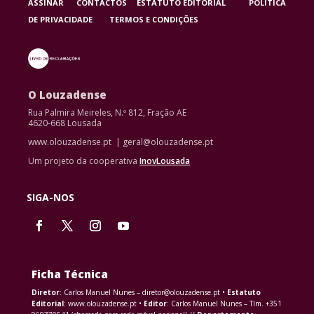
ASSINAR
CONTACTOS
ESTATUTO EDITORIAL
POLÍTICA
DE PRIVACIDADE
TERMOS E CONDIÇÕES
O Louzadense
Rua Palmira Meireles, N.º 812, Fração AE
4620-668 Lousada
www.olouzadense.pt | geral@olouzadense.pt
Um projeto da cooperativa
InovLousada
SIGA-NOS
Ficha Técnica
Diretor
: Carlos Manuel Nunes – diretor@olouzadense.pt •
Estatuto
Editorial
: www.olouzadense.pt •
Editor
: Carlos Manuel Nunes – Tlm. +351