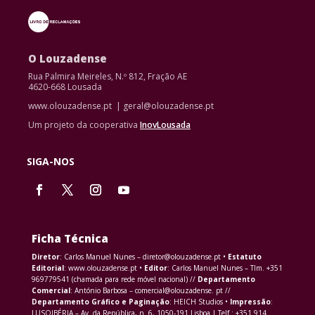
O Louzadense
Rua Palmira Meireles, N.º 812, Fração AE
4620-668 Lousada
www.olouzadense.pt | geral@olouzadense.pt
Um projeto da cooperativa
InovLousada
SIGA-NOS
Ficha Técnica
Diretor
: Carlos Manuel Nunes – diretor@olouzadense.pt •
Estatuto
Editorial
: www.olouzadense.pt •
Editor
: Carlos Manuel Nunes – Tlm. +351
969779541 (chamada para rede móvel nacional) //
Departamento
Comercial
: António Barbosa – comercial@olouzadense. pt //
Departamento Gráfico e Paginação
: HEICH Studios •
Impressão
:
LUSOIBÉRIA – Av. da República, n. 6, 1050-191 Lisboa | Telf.: +351 914