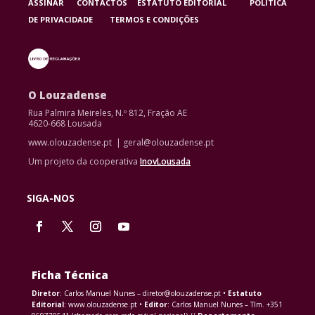
ASSINAR
CONTACTOS
ESTATUTO EDITORIAL
POLÍTICA
DE PRIVACIDADE
TERMOS E CONDIÇÕES
O Louzadense
Rua Palmira Meireles, N.º 812, Fração AE
4620-668 Lousada
www.olouzadense.pt | geral@olouzadense.pt
Um projeto da cooperativa
InovLousada
SIGA-NOS
Ficha Técnica
Diretor
: Carlos Manuel Nunes – diretor@olouzadense.pt •
Estatuto
Editorial
: www.olouzadense.pt •
Editor
: Carlos Manuel Nunes – Tlm. +351