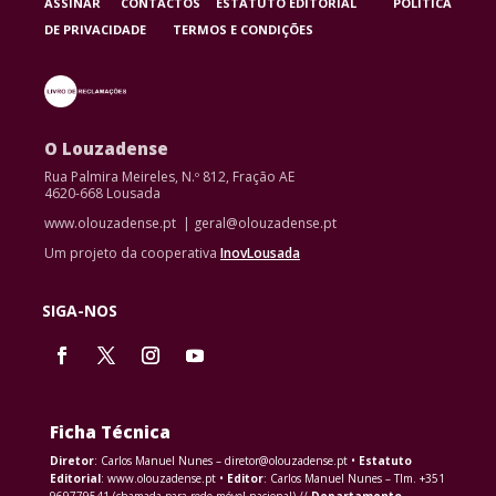
ASSINAR
CONTACTOS
ESTATUTO EDITORIAL
POLÍTICA
DE PRIVACIDADE
TERMOS E CONDIÇÕES
O Louzadense
Rua Palmira Meireles, N.º 812, Fração AE
4620-668 Lousada
www.olouzadense.pt | geral@olouzadense.pt
Um projeto da cooperativa
InovLousada
SIGA-NOS
Ficha Técnica
Diretor
: Carlos Manuel Nunes – diretor@olouzadense.pt •
Estatuto
Editorial
: www.olouzadense.pt •
Editor
: Carlos Manuel Nunes – Tlm. +351
969779541 (chamada para rede móvel nacional) //
Departamento