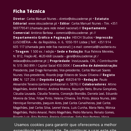
Ficha Técnica
Diretor
: Carlos Manuel Nunes – diretor@olouzadense.pt •
Estatuto
Editorial
: www.olouzadense.pt •
Editor
: Carlos Manuel Nunes – Tlm. +351
969779541 (chamada para rede móvel nacional) //
Departamento
Comercial
: António Barbosa – comercial@olouzadense. pt //
Departamento Gráfico e Paginação
: HEICH Studios •
Impressão
:
LUSOIBÉRIA – Av. da República, n. 6, 1050-191 Lisboa | Telf.: +351 914
605 117 (chamada para rede fixa nacional) | e-mail: comercial@lusoiberia.eu
•
Tiragem
: 1 500 ex. / edição •
Sede e Redação
: Rua Palmira Meireles,
N. 812, Fração AE, 4620-668 Lousada – geral@olouzadense.pt /
redacao@olouzadense.pt |
Propriedade
: InovLousada, CRL. / Contribuinte
N. 515 360 899 / Capital Social €50.000€ /
Conselho de Administração
:
Presidente, José Diogo Fernandes; Vice-presidente, Carlos Manuel Soares
Nunes; Vice-presidente, Ricardo Jorge Ribeiro de Sousa Oliveira //
Registo
ERC
N. 127 256 //
Depósito Legal
: 458254/19 •
Redação
: Paulo
Alexandre Teixeira (carteira profissional n. 5876) //
Colaboradores
: Altino
Magalhães, André Moniz, Andreia Moreira, Assunção Neto, Bruna Gonçalves,
Cláudia Lousada, Cláudia Teixeira, Conceição Brandão, Daniela Leal, Eduardo
Moreira da Silva, Filipa Pinto, Helena Oliveira, Íris Pinto, Jéssica Nunes, João
Henrique Fernandes, Joaquim Aires, José Carlos Carvalheiras, José Carlos
Magalhães, José Carlos Silva, Leonel Vieira, Luís Cunha, Maria Neto, Mónica
Magalhães, Pedro Amaral, Pedro Magalhães, Pedro Mariano, Renato Gomes,
Ricardo Luís, Rita Barbosa, Rosária Gonçalves, Sofia Nair Barbosa, Vânia
Morais Martins
Usamos cookies para garantir que oferecemos a melhor
experiência em nosso site. Se continuar a usar este site,