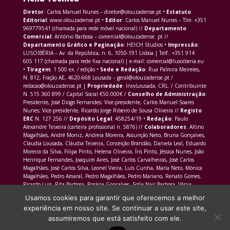
Diretor
: Carlos Manuel Nunes – diretor@olouzadense.pt •
Estatuto
Editorial
: www.olouzadense.pt •
Editor
: Carlos Manuel Nunes – Tlm. +351
969779541 (chamada para rede móvel nacional) //
Departamento
Comercial
: António Barbosa – comercial@olouzadense. pt //
Departamento Gráfico e Paginação
: HEICH Studios •
Impressão
:
LUSOIBÉRIA – Av. da República, n. 6, 1050-191 Lisboa | Telf.: +351 914
605 117 (chamada para rede fixa nacional) | e-mail: comercial@lusoiberia.eu
•
Tiragem
: 1 500 ex. / edição •
Sede e Redação
: Rua Palmira Meireles,
N. 812, Fração AE, 4620-668 Lousada – geral@olouzadense.pt /
redacao@olouzadense.pt |
Propriedade
: InovLousada, CRL. / Contribuinte
N. 515 360 899 / Capital Social €50.000€ /
Conselho de Administração
:
Presidente, José Diogo Fernandes; Vice-presidente, Carlos Manuel Soares
Nunes; Vice-presidente, Ricardo Jorge Ribeiro de Sousa Oliveira //
Registo
ERC
N. 127 256 //
Depósito Legal
: 458254/19 •
Redação
: Paulo
Alexandre Teixeira (carteira profissional n. 5876) //
Colaboradores
: Altino
Magalhães, André Moniz, Andreia Moreira, Assunção Neto, Bruna Gonçalves,
Cláudia Lousada, Cláudia Teixeira, Conceição Brandão, Daniela Leal, Eduardo
Moreira da Silva, Filipa Pinto, Helena Oliveira, Íris Pinto, Jéssica Nunes, João
Henrique Fernandes, Joaquim Aires, José Carlos Carvalheiras, José Carlos
Magalhães, José Carlos Silva, Leonel Vieira, Luís Cunha, Maria Neto, Mónica
Magalhães, Pedro Amaral, Pedro Magalhães, Pedro Mariano, Renato Gomes,
Ricardo Luís, Rita Barbosa, Rosária Gonçalves, Sofia Nair Barbosa, Vânia
Morais Martins
Usamos cookies para garantir que oferecemos a melhor
experiência em nosso site. Se continuar a usar este site,
assumiremos que está satisfeito com ele.