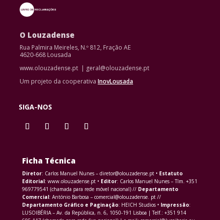
O Louzadense
Rua Palmira Meireles, N.º 812, Fração AE
4620-668 Lousada
www.olouzadense.pt | geral@olouzadense.pt
Um projeto da cooperativa
InovLousada
SIGA-NOS
Ficha Técnica
Diretor
: Carlos Manuel Nunes – diretor@olouzadense.pt •
Estatuto
Editorial
: www.olouzadense.pt •
Editor
: Carlos Manuel Nunes – Tlm. +351
969779541 (chamada para rede móvel nacional) //
Departamento
Comercial
: António Barbosa – comercial@olouzadense. pt //
Departamento Gráfico e Paginação
: HEICH Studios •
Impressão
:
LUSOIBÉRIA – Av. da República, n. 6, 1050-191 Lisboa | Telf.: +351 914