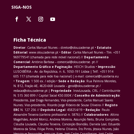
SIGA-NOS
Ficha Técnica
Diretor
: Carlos Manuel Nunes – diretor@olouzadense.pt •
Estatuto
Editorial
: www.olouzadense.pt •
Editor
: Carlos Manuel Nunes – Tlm. +351
969779541 (chamada para rede móvel nacional) //
Departamento
Comercial
: António Barbosa – comercial@olouzadense. pt //
Departamento Gráfico e Paginação
: HEICH Studios •
Impressão
:
LUSOIBÉRIA – Av. da República, n. 6, 1050-191 Lisboa | Telf.: +351 914
605 117 (chamada para rede fixa nacional) | e-mail: comercial@lusoiberia.eu
•
Tiragem
: 1 500 ex. / edição •
Sede e Redação
: Rua Palmira Meireles,
N. 812, Fração AE, 4620-668 Lousada – geral@olouzadense.pt /
redacao@olouzadense.pt |
Propriedade
: InovLousada, CRL. / Contribuinte
N. 515 360 899 / Capital Social €50.000€ /
Conselho de Administração
:
Presidente, José Diogo Fernandes; Vice-presidente, Carlos Manuel Soares
Nunes; Vice-presidente, Ricardo Jorge Ribeiro de Sousa Oliveira //
Registo
ERC
N. 127 256 //
Depósito Legal
: 458254/19 •
Redação
: Paulo
Alexandre Teixeira (carteira profissional n. 5876) //
Colaboradores
: Altino
Magalhães, André Moniz, Andreia Moreira, Assunção Neto, Bruna Gonçalves,
Cláudia Lousada, Cláudia Teixeira, Conceição Brandão, Daniela Leal, Eduardo
Moreira da Silva, Filipa Pinto, Helena Oliveira, Íris Pinto, Jéssica Nunes, João
Henrique Fernandes, Joaquim Aires, José Carlos Carvalheiras, José Carlos