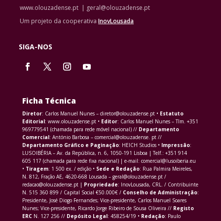
www.olouzadense.pt | geral@olouzadense.pt
Um projeto da cooperativa
InovLousada
SIGA-NOS
Ficha Técnica
Diretor
: Carlos Manuel Nunes – diretor@olouzadense.pt •
Estatuto
Editorial
: www.olouzadense.pt •
Editor
: Carlos Manuel Nunes – Tlm. +351
969779541 (chamada para rede móvel nacional) //
Departamento
Comercial
: António Barbosa – comercial@olouzadense. pt //
Departamento Gráfico e Paginação
: HEICH Studios •
Impressão
:
LUSOIBÉRIA – Av. da República, n. 6, 1050-191 Lisboa | Telf.: +351 914
605 117 (chamada para rede fixa nacional) | e-mail: comercial@lusoiberia.eu
•
Tiragem
: 1 500 ex. / edição •
Sede e Redação
: Rua Palmira Meireles,
N. 812, Fração AE, 4620-668 Lousada – geral@olouzadense.pt /
redacao@olouzadense.pt |
Propriedade
: InovLousada, CRL. / Contribuinte
N. 515 360 899 / Capital Social €50.000€ /
Conselho de Administração
:
Presidente, José Diogo Fernandes; Vice-presidente, Carlos Manuel Soares
Nunes; Vice-presidente, Ricardo Jorge Ribeiro de Sousa Oliveira //
Registo
ERC
N. 127 256 //
Depósito Legal
: 458254/19 •
Redação
: Paulo