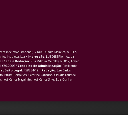
ra rede móvel nacional) – Rua Palmira Meireles, N. 812,
ontos Inquietos Lda •
Impressão
: LUSOIBÉRIA – Av. da
o •
Sede e Redação
: Rua Palmira Meireles, N. 812, Fração
al €50.000€ /
Conselho de Administração
: Presidente,
epósito Legal
: 458254/19 •
Redação
: José Carlos
to, Bruna Gonçalves, Catarina Carvalho, Cláudia Lousada,
s, José Carlos Magalhães, José Carlos Silva, Luís Cunha,