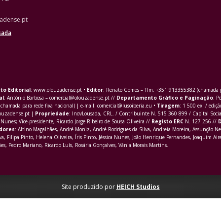
adense.pt
sada
to Editorial
: www.olouzadense.pt •
Editor
: Renato Gomes – Tlm. +351 913355382 (chamada pa
al
: António Barbosa – comercial@olouzadense.pt //
Departamento Gráfico e Paginação
: P
(chamada para rede fixa nacional) | e-mail: comercial@lusoiberia.eu •
Tiragem
: 1 500 ex. / ediçã
louzadense.pt |
Propriedade
: InovLousada, CRL. / Contribuinte N. 515 360 899 / Capital Soci
Nunes; Vice-presidente, Ricardo Jorge Ribeiro de Sousa Oliveira //
Registo ERC
N. 127 256 //
D
dores
: Altino Magalhães, André Moniz, André Rodrigues da Silva, Andreia Moreira, Assunção Ne
va,
Filipa Pinto
, Helena Oliveira, Íris Pinto, Jéssica Nunes, João Henrique Fernandes, Joaquim Aire
s, Pedro Mariano, Ricardo Luís, Rosária Gonçalves, Vânia Morais Martins.
Site produzido por
HEICH Studios