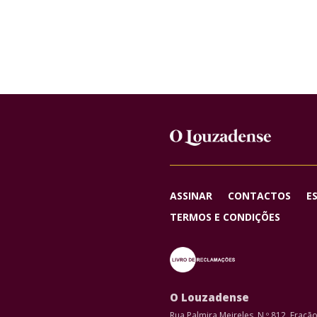
ASSINAR
CONTACTOS
E
TERMOS E CONDIÇÕES
O Louzadense
Rua Palmira Meireles, N.º 812, Fraçã