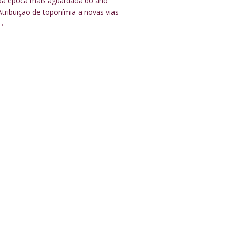
da época mais aguardada do ano
Atribuição de toponímia a novas vias
→