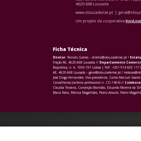
4620-668 Lousada
www.olouzadense.pt | geral@olouz
Um projeto da cooperativa
InovLou
Ficha Técnica
Diretor
: Renato Gomes – diretor@olouzadense.pt •
Estatu
Fração AE, 4620-668 Lousada //
Departamento Comerci
República, n. 6, 1050-191 Lisboa | Telf.: +351 914 605 117 
AE, 4620-668 Lousada – geral@olouzadense.pt / redacao@o
José Diogo Fernandes; Vice-presidente, Carlos Manuel Soares 
Carvalheiras (carteira profissional n. CO-1404) //
Colabora
Cláudia Teixeira, Conceição Brandão, Eduardo Moreira da Sil
Maria Neto, Mónica Magalhães, Pedro Amaral, Pedro Magalhãe