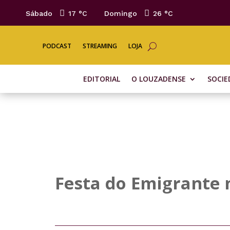
Sábado
17 °
C
Domingo
26 °
C
PODCAST
STREAMING
LOJA
EDITORIAL
O LOUZADENSE
SOCIE
Festa do Emigrante 