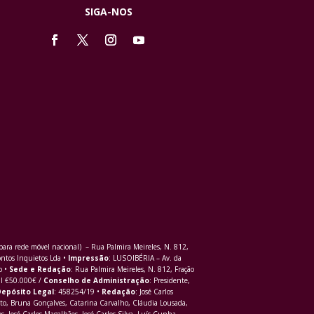
SIGA-NOS
ra rede móvel nacional) – Rua Palmira Meireles, N. 812,
ontos Inquietos Lda •
Impressão
: LUSOIBÉRIA – Av. da
o •
Sede e Redação
: Rua Palmira Meireles, N. 812, Fração
al €50.000€ /
Conselho de Administração
: Presidente,
epósito Legal
: 458254/19 •
Redação
: José Carlos
to, Bruna Gonçalves, Catarina Carvalho, Cláudia Lousada,