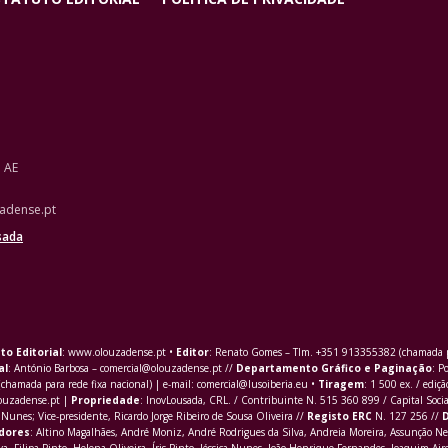
o AE
adense.pt
sada
to Editorial
: www.olouzadense.pt •
Editor
: Renato Gomes – Tlm. +351 913355382 (chamada pa
al
: António Barbosa – comercial@olouzadense.pt //
Departamento Gráfico e Paginação
: P
(chamada para rede fixa nacional) | e-mail: comercial@lusoiberia.eu •
Tiragem
: 1 500 ex. / ediçã
louzadense.pt |
Propriedade
: InovLousada, CRL. / Contribuinte N. 515 360 899 / Capital Soci
Nunes; Vice-presidente, Ricardo Jorge Ribeiro de Sousa Oliveira //
Registo ERC
N. 127 256 //
D
dores
: Altino Magalhães, André Moniz, André Rodrigues da Silva, Andreia Moreira, Assunção Ne