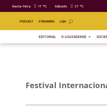
Sexta-feira
17 °
C
Sábado
27 °
C
PODCAST
STREAMING
LOJA
EDITORIAL
O LOUZADENSE
SOCIE
Festival Internacio