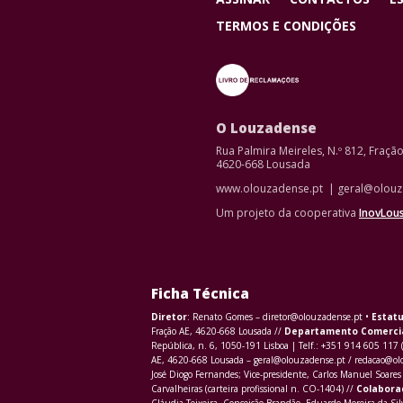
TERMOS E CONDIÇÕES
O Louzadense
Rua Palmira Meireles, N.º 812, Fraçã
4620-668 Lousada
www.olouzadense.pt | geral@olouz
Um projeto da cooperativa
InovLou
Ficha Técnica
Diretor
: Renato Gomes – diretor@olouzadense.pt •
Estatu
Fração AE, 4620-668 Lousada //
Departamento Comerci
República, n. 6, 1050-191 Lisboa | Telf.: +351 914 605 117 
AE, 4620-668 Lousada – geral@olouzadense.pt / redacao@o
José Diogo Fernandes; Vice-presidente, Carlos Manuel Soares 
Carvalheiras (carteira profissional n. CO-1404) //
Colabora