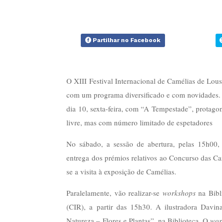
Partilhar no Facebook
O XIII Festival Internacional de Camélias de Lous
com um programa diversificado e com novidades. A
dia 10, sexta-feira, com “A Tempestade”, protagon
livre, mas com número limitado de espetadores
No sábado, a sessão de abertura, pelas 15h00,
entrega dos prémios relativos ao Concurso das Ca
se a visita à exposição de Camélias.
Paralelamente, vão realizar-se
workshops
na Bibl
(CIR), a partir das 15h30. A ilustradora Davi
Natureza – Flores e Plantas”, na Biblioteca. O
wor