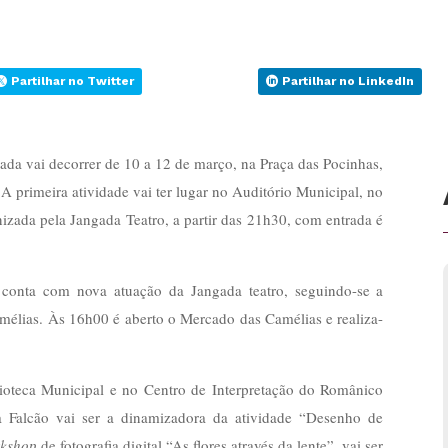
Partilhar no Twitter
Partilhar no LinkedIn
ada vai decorrer de 10 a 12 de março, na Praça das Pocinhas,
 primeira atividade vai ter lugar no Auditório Municipal, no
izada pela Jangada Teatro, a partir das 21h30, com entrada é
 conta com nova atuação da Jangada teatro, seguindo-se a
mélias. Às 16h00 é aberto o Mercado das Camélias e realiza-
ioteca Municipal e no Centro de Interpretação do Românico
na Falcão vai ser a dinamizadora da atividade “Desenho de
kshop
de fotografia digital “As flores através da lente”, vai ser