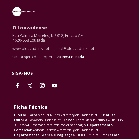
O Louzadense
Rua Palmira Meireles, N.º 812, Fração AE
4620-668 Lousada
www.olouzadense.pt | geral@olouzadense.pt
Um projeto da cooperativa
InovLousada
SIGA-NOS
Ficha Técnica
Diretor
: Carlos Manuel Nunes – diretor@olouzadense.pt •
Estatuto
Editorial
: www.olouzadense.pt •
Editor
: Carlos Manuel Nunes – Tlm. +351
969779541 (chamada para rede móvel nacional) //
Departamento
Comercial
: António Barbosa – comercial@olouzadense. pt //
Departamento Gráfico e Paginação
: HEICH Studios •
Impressão
: