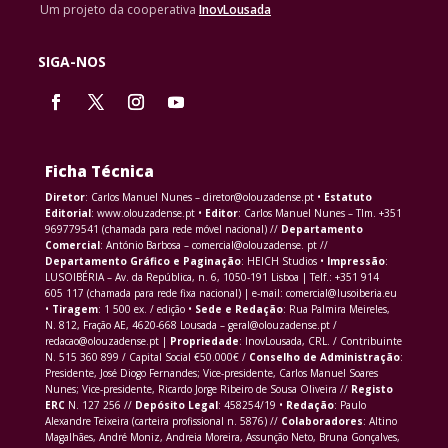
Um projeto da cooperativa
InovLousada
SIGA-NOS
Ficha Técnica
Diretor
: Carlos Manuel Nunes – diretor@olouzadense.pt •
Estatuto
Editorial
: www.olouzadense.pt •
Editor
: Carlos Manuel Nunes – Tlm. +351
969779541 (chamada para rede móvel nacional) //
Departamento
Comercial
: António Barbosa – comercial@olouzadense. pt //
Departamento Gráfico e Paginação
: HEICH Studios •
Impressão
:
LUSOIBÉRIA – Av. da República, n. 6, 1050-191 Lisboa | Telf.: +351 914
605 117 (chamada para rede fixa nacional) | e-mail: comercial@lusoiberia.eu
•
Tiragem
: 1 500 ex. / edição •
Sede e Redação
: Rua Palmira Meireles,
N. 812, Fração AE, 4620-668 Lousada – geral@olouzadense.pt /
redacao@olouzadense.pt |
Propriedade
: InovLousada, CRL. / Contribuinte
N. 515 360 899 / Capital Social €50.000€ /
Conselho de Administração
:
Presidente, José Diogo Fernandes; Vice-presidente, Carlos Manuel Soares
Nunes; Vice-presidente, Ricardo Jorge Ribeiro de Sousa Oliveira //
Registo
ERC
N. 127 256 //
Depósito Legal
: 458254/19 •
Redação
: Paulo
Alexandre Teixeira (carteira profissional n. 5876) //
Colaboradores
: Altino
Magalhães, André Moniz, Andreia Moreira, Assunção Neto, Bruna Gonçalves,