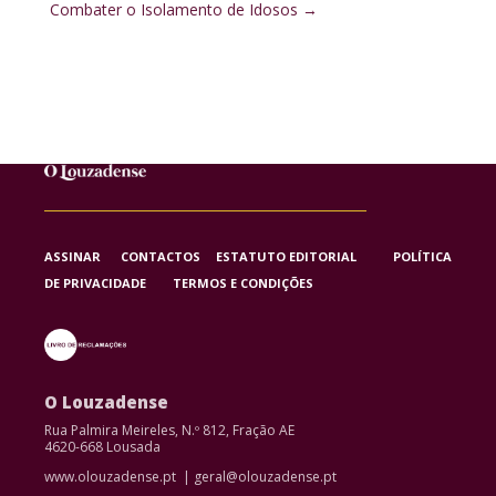
Combater o Isolamento de Idosos
→
ASSINAR
CONTACTOS
ESTATUTO EDITORIAL
POLÍTICA
DE PRIVACIDADE
TERMOS E CONDIÇÕES
O Louzadense
Rua Palmira Meireles, N.º 812, Fração AE
4620-668 Lousada
www.olouzadense.pt | geral@olouzadense.pt