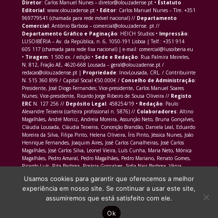
Diretor
: Carlos Manuel Nunes – diretor@olouzadense.pt •
Estatuto
Editorial
: www.olouzadense.pt •
Editor
: Carlos Manuel Nunes – Tlm. +351
969779541 (chamada para rede móvel nacional) //
Departamento
Comercial
: António Barbosa – comercial@olouzadense. pt //
Departamento Gráfico e Paginação
: HEICH Studios •
Impressão
:
LUSOIBÉRIA – Av. da República, n. 6, 1050-191 Lisboa | Telf.: +351 914
605 117 (chamada para rede fixa nacional) | e-mail: comercial@lusoiberia.eu
•
Tiragem
: 1 500 ex. / edição •
Sede e Redação
: Rua Palmira Meireles,
N. 812, Fração AE, 4620-668 Lousada – geral@olouzadense.pt /
redacao@olouzadense.pt |
Propriedade
: InovLousada, CRL. / Contribuinte
N. 515 360 899 / Capital Social €50.000€ /
Conselho de Administração
:
Presidente, José Diogo Fernandes; Vice-presidente, Carlos Manuel Soares
Nunes; Vice-presidente, Ricardo Jorge Ribeiro de Sousa Oliveira //
Registo
ERC
N. 127 256 //
Depósito Legal
: 458254/19 •
Redação
: Paulo
Alexandre Teixeira (carteira profissional n. 5876) //
Colaboradores
: Altino
Magalhães, André Moniz, Andreia Moreira, Assunção Neto, Bruna Gonçalves,
Cláudia Lousada, Cláudia Teixeira, Conceição Brandão, Daniela Leal, Eduardo
Moreira da Silva, Filipa Pinto, Helena Oliveira, Íris Pinto, Jéssica Nunes, João
Henrique Fernandes, Joaquim Aires, José Carlos Carvalheiras, José Carlos
Magalhães, José Carlos Silva, Leonel Vieira, Luís Cunha, Maria Neto, Mónica
Magalhães, Pedro Amaral, Pedro Magalhães, Pedro Mariano, Renato Gomes,
Ricardo Luís, Rita Barbosa, Rosária Gonçalves, Sofia Nair Barbosa, Vânia
Morais Martins
Usamos cookies para garantir que oferecemos a melhor
experiência em nosso site. Se continuar a usar este site,
assumiremos que está satisfeito com ele.
Ok
Site produzido por
HEICH Studios