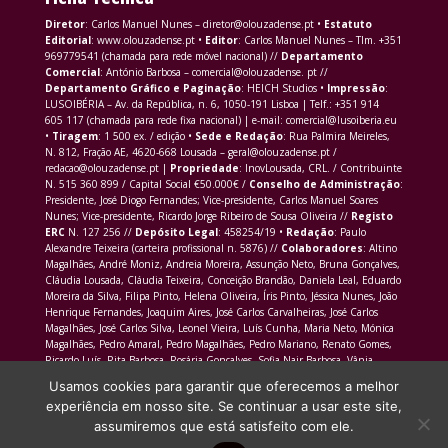
Diretor
: Carlos Manuel Nunes – diretor@olouzadense.pt •
Estatuto
Editorial
: www.olouzadense.pt •
Editor
: Carlos Manuel Nunes – Tlm. +351
969779541 (chamada para rede móvel nacional) //
Departamento
Comercial
: António Barbosa – comercial@olouzadense. pt //
Departamento Gráfico e Paginação
: HEICH Studios •
Impressão
:
LUSOIBÉRIA – Av. da República, n. 6, 1050-191 Lisboa | Telf.: +351 914
605 117 (chamada para rede fixa nacional) | e-mail: comercial@lusoiberia.eu
•
Tiragem
: 1 500 ex. / edição •
Sede e Redação
: Rua Palmira Meireles,
N. 812, Fração AE, 4620-668 Lousada – geral@olouzadense.pt /
redacao@olouzadense.pt |
Propriedade
: InovLousada, CRL. / Contribuinte
N. 515 360 899 / Capital Social €50.000€ /
Conselho de Administração
:
Presidente, José Diogo Fernandes; Vice-presidente, Carlos Manuel Soares
Nunes; Vice-presidente, Ricardo Jorge Ribeiro de Sousa Oliveira //
Registo
ERC
N. 127 256 //
Depósito Legal
: 458254/19 •
Redação
: Paulo
Alexandre Teixeira (carteira profissional n. 5876) //
Colaboradores
: Altino
Magalhães, André Moniz, Andreia Moreira, Assunção Neto, Bruna Gonçalves,
Cláudia Lousada, Cláudia Teixeira, Conceição Brandão, Daniela Leal, Eduardo
Moreira da Silva, Filipa Pinto, Helena Oliveira, Íris Pinto, Jéssica Nunes, João
Henrique Fernandes, Joaquim Aires, José Carlos Carvalheiras, José Carlos
Magalhães, José Carlos Silva, Leonel Vieira, Luís Cunha, Maria Neto, Mónica
Magalhães, Pedro Amaral, Pedro Magalhães, Pedro Mariano, Renato Gomes,
Ricardo Luís, Rita Barbosa, Rosária Gonçalves, Sofia Nair Barbosa, Vânia
Morais Martins
Usamos cookies para garantir que oferecemos a melhor
experiência em nosso site. Se continuar a usar este site,
assumiremos que está satisfeito com ele.