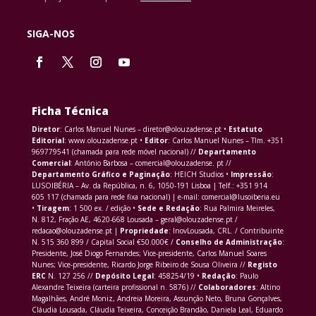
SIGA-NOS
Ficha Técnica
Diretor
: Carlos Manuel Nunes – diretor@olouzadense.pt •
Estatuto
Editorial
: www.olouzadense.pt •
Editor
: Carlos Manuel Nunes – Tlm. +351
969779541 (chamada para rede móvel nacional) //
Departamento
Comercial
: António Barbosa – comercial@olouzadense. pt //
Departamento Gráfico e Paginação
: HEICH Studios •
Impressão
:
LUSOIBÉRIA – Av. da República, n. 6, 1050-191 Lisboa | Telf.: +351 914
605 117 (chamada para rede fixa nacional) | e-mail: comercial@lusoiberia.eu
•
Tiragem
: 1 500 ex. / edição •
Sede e Redação
: Rua Palmira Meireles,
N. 812, Fração AE, 4620-668 Lousada – geral@olouzadense.pt /
redacao@olouzadense.pt |
Propriedade
: InovLousada, CRL. / Contribuinte
N. 515 360 899 / Capital Social €50.000€ /
Conselho de Administração
:
Presidente, José Diogo Fernandes; Vice-presidente, Carlos Manuel Soares
Nunes; Vice-presidente, Ricardo Jorge Ribeiro de Sousa Oliveira //
Registo
ERC
N. 127 256 //
Depósito Legal
: 458254/19 •
Redação
: Paulo
Alexandre Teixeira (carteira profissional n. 5876) //
Colaboradores
: Altino
Magalhães, André Moniz, Andreia Moreira, Assunção Neto, Bruna Gonçalves,
Cláudia Lousada, Cláudia Teixeira, Conceição Brandão, Daniela Leal, Eduardo