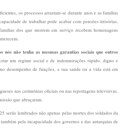
cientes, os processos arrastam-se durante anos e as famílias
pacidade de trabalhar pode acabar com pensões irrisórias,
s famílias dos que morrem em serviço recebem homenagens
e merecem.
os nós não tenha as mesmas garantias sociais que outros
criar um regime social e de indemnizações rápido, digno e
o no desempenho de funções, a sua saúde ou a vida está em
eses nas cerimónias oficiais ou nas reportagens televisivas.
 missão que abraçaram.
2025 serão lembrados não apenas pelas mortes dos soldados da
s também pela incapacidade dos governos e das autarquias de