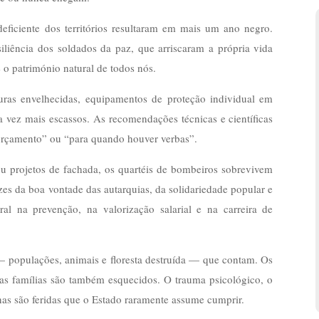
eficiente dos territórios resultaram em mais um ano negro.
iliência dos soldados da paz, que arriscaram a própria vida
 o património natural de todos nós.
uras envelhecidas, equipamentos de proteção individual em
a vez mais escassos. As recomendações técnicas e científicas
orçamento” ou “para quando houver verbas”.
u projetos de fachada, os quartéis de bombeiros sobrevivem
s da boa vontade das autarquias, da solidariedade popular e
ural na prevenção, na valorização salarial e na carreira de
— populações, animais e floresta destruída — que contam. Os
uas famílias são também esquecidos. O trauma psicológico, o
nas são feridas que o Estado raramente assume cumprir.