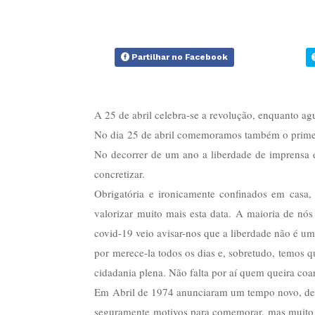
Partilhar no Facebook
A 25 de abril celebra-se a revolução, enquanto ag
No dia 25 de abril comemoramos também o primeir
No decorrer de um ano a liberdade de imprensa e
concretizar.
Obrigatória e ironicamente confinados em casa
valorizar muito mais esta data. A maioria de nós
covid-19 veio avisar-nos que a liberdade não é um
por merece-la todos os dias e, sobretudo, temos q
cidadania plena. Não falta por aí quem queira coart
Em Abril de 1974 anunciaram um tempo novo, de l
seguramente motivos para comemorar, mas muito ain