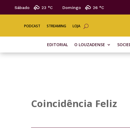
Sábado
23 °
C
Domingo
26 °
C
PODCAST
STREAMING
LOJA
EDITORIAL
O LOUZADENSE
SOCIE
Coincidência Feliz