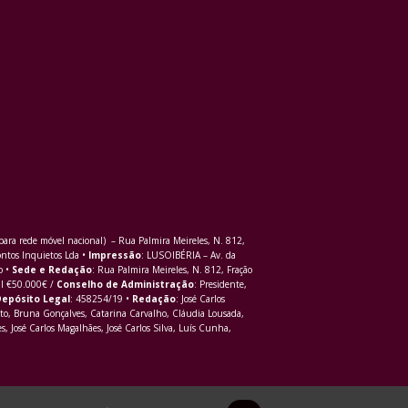
ra rede móvel nacional) – Rua Palmira Meireles, N. 812,
ontos Inquietos Lda •
Impressão
: LUSOIBÉRIA – Av. da
o •
Sede e Redação
: Rua Palmira Meireles, N. 812, Fração
al €50.000€ /
Conselho de Administração
: Presidente,
epósito Legal
: 458254/19 •
Redação
: José Carlos
to, Bruna Gonçalves, Catarina Carvalho, Cláudia Lousada,
s, José Carlos Magalhães, José Carlos Silva, Luís Cunha,