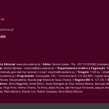
o AE
adense.pt
sada
to Editorial
: www.olouzadense.pt •
Editor
: Renato Gomes – Tlm. +351 913355382 (chamada pa
al
: António Barbosa – comercial@olouzadense.pt //
Departamento Gráfico e Paginação
: P
(chamada para rede fixa nacional) | e-mail: comercial@lusoiberia.eu •
Tiragem
: 1 500 ex. / ediçã
louzadense.pt |
Propriedade
: InovLousada, CRL. / Contribuinte N. 515 360 899 / Capital Soci
Nunes; Vice-presidente, Ricardo Jorge Ribeiro de Sousa Oliveira //
Registo ERC
N. 127 256 //
D
dores
: Altino Magalhães, André Moniz, André Rodrigues da Silva, Andreia Moreira, Assunção Ne
va,
Filipa Pinto
, Helena Oliveira, Íris Pinto, Jéssica Nunes, João Henrique Fernandes, Joaquim Aire
s, Pedro Mariano, Ricardo Luís, Rosária Gonçalves, Vânia Morais Martins.