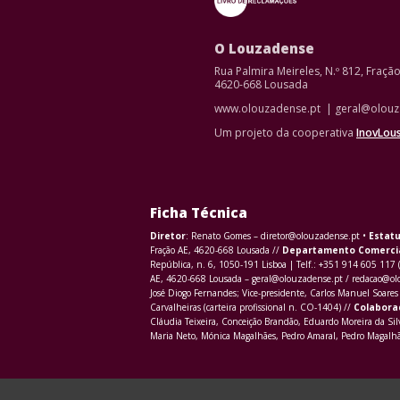
O Louzadense
Rua Palmira Meireles, N.º 812, Fraçã
4620-668 Lousada
www.olouzadense.pt | geral@olouz
Um projeto da cooperativa
InovLou
Ficha Técnica
Diretor
: Renato Gomes – diretor@olouzadense.pt •
Estatu
Fração AE, 4620-668 Lousada //
Departamento Comerci
República, n. 6, 1050-191 Lisboa | Telf.: +351 914 605 117 
AE, 4620-668 Lousada – geral@olouzadense.pt / redacao@o
José Diogo Fernandes; Vice-presidente, Carlos Manuel Soares 
Carvalheiras (carteira profissional n. CO-1404) //
Colabora
Cláudia Teixeira, Conceição Brandão, Eduardo Moreira da Sil
Maria Neto, Mónica Magalhães, Pedro Amaral, Pedro Magalhãe