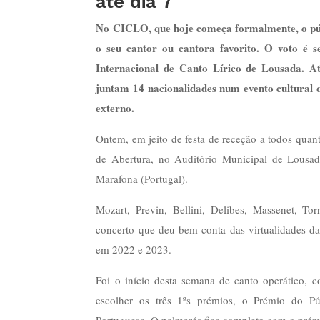
até dia 7
No CICLO, que hoje começa formalmente, o púb
o seu cantor ou cantora favorito. O voto é
Internacional de Canto Lírico de Lousada. At
juntam 14 nacionalidades num evento cultural 
externo.
Ontem, em jeito de festa de receção a todos qua
de Abertura, no Auditório Municipal de Lousada
Marafona (Portugal).
Mozart, Previn, Bellini, Delibes, Massenet, To
concerto que deu bem conta das virtualidades d
em 2022 e 2023.
Foi o início desta semana de canto operático, c
escolher os três 1ºs prémios, o Prémio do Pú
Portuguesa. O palmarés fica completo com o pré