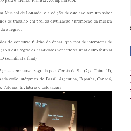
a Musical de Lousada, e a edição de este ano tem um sabor
 anos de trabalho em prol da divulgação / promoção da música
oda a região.
ões do concurso 6 árias de ópera, que tem de interpretar de
ão a esta regra; os candidatos vencedores num outro festival
 (semifinal e final).
3) neste concurso, seguida pela Coreia do Sul (7) e China (5),
da estão intérpretes do Brasil, Argentina, Espanha, Canadá,
, Polónia, Inglaterra e Eslováquia.