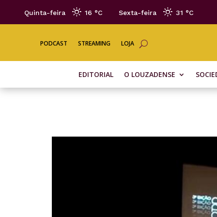
Quinta-feira
16 °
C
Sexta-feira
31 °
C
PODCAST
STREAMING
LOJA
EDITORIAL
O LOUZADENSE
SOCIE