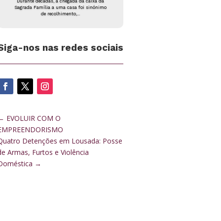
Durante décadas, a chegada da caixa da
Sagrada Família a uma casa foi sinónimo
de recolhimento,...
Siga-nos nas redes sociais
←
EVOLUIR COM O
EMPREENDORISMO
Quatro Detenções em Lousada: Posse
de Armas, Furtos e Violência
Doméstica
→