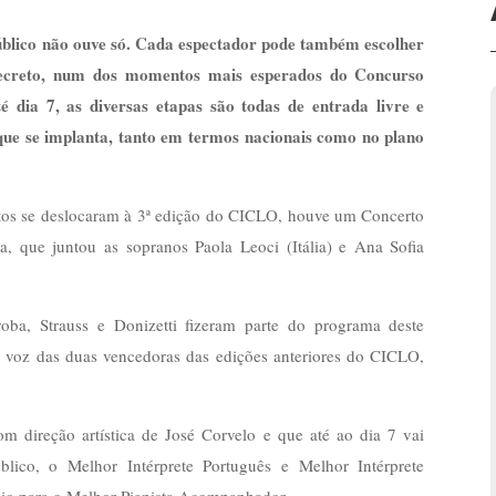
lico não ouve só. Cada espectador pode também escolher
 secreto, num dos momentos mais esperados do Concurso
é dia 7, as diversas etapas são todas de entrada livre e
que se implanta, tanto em termos nacionais como no plano
ntos se deslocaram à 3ª edição do CICLO, houve um Concerto
, que juntou as sopranos Paola Leoci (Itália) e Ana Sofia
rroba, Strauss e Donizetti fizeram parte do programa deste
a voz das duas vencedoras das edições anteriores do CICLO,
om direção artística de José Corvelo e que até ao dia 7 vai
blico, o Melhor Intérprete Português e Melhor Intérprete
mio para o Melhor Pianista Acompanhador.