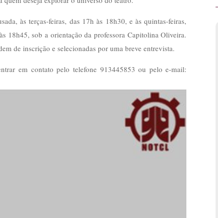
 quem deseja explorar o universo do teatro.
da, às terças-feiras, das 17h às 18h30, e às quintas-feiras,
s 18h45, sob a orientação da professora Capitolina Oliveira.
dem de inscrição e selecionadas por uma breve entrevista.
entrar em contato pelo telefone 913445853 ou pelo e-mail: