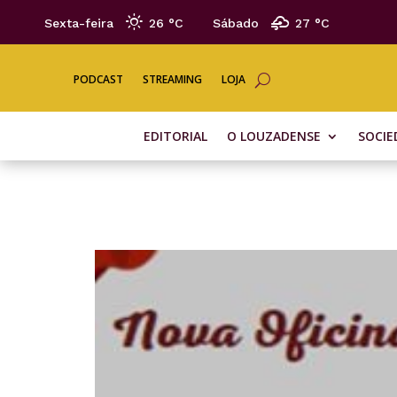
Sexta-feira
26 °
C
Sábado
27 °
C
PODCAST
STREAMING
LOJA
EDITORIAL
O LOUZADENSE
SOCIE