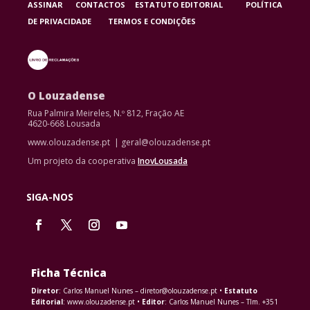
ASSINAR
CONTACTOS
ESTATUTO EDITORIAL
POLÍTICA
DE PRIVACIDADE
TERMOS E CONDIÇÕES
O Louzadense
Rua Palmira Meireles, N.º 812, Fração AE
4620-668 Lousada
www.olouzadense.pt | geral@olouzadense.pt
Um projeto da cooperativa
InovLousada
SIGA-NOS
Ficha Técnica
Diretor
: Carlos Manuel Nunes – diretor@olouzadense.pt •
Estatuto
Editorial
: www.olouzadense.pt •
Editor
: Carlos Manuel Nunes – Tlm. +351