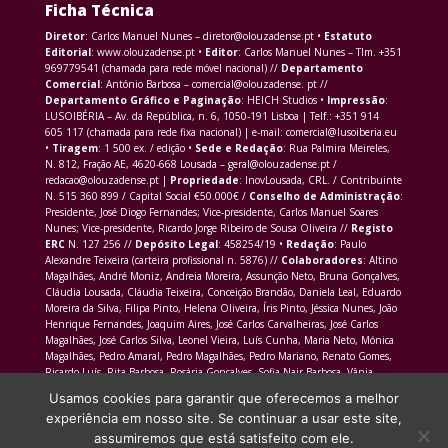
Ficha Técnica
Diretor
: Carlos Manuel Nunes – diretor@olouzadense.pt •
Estatuto
Editorial
: www.olouzadense.pt •
Editor
: Carlos Manuel Nunes – Tlm. +351
969779541 (chamada para rede móvel nacional) //
Departamento
Comercial
: António Barbosa – comercial@olouzadense. pt //
Departamento Gráfico e Paginação
: HEICH Studios •
Impressão
:
LUSOIBÉRIA – Av. da República, n. 6, 1050-191 Lisboa | Telf.: +351 914
605 117 (chamada para rede fixa nacional) | e-mail: comercial@lusoiberia.eu
•
Tiragem
: 1 500 ex. / edição •
Sede e Redação
: Rua Palmira Meireles,
N. 812, Fração AE, 4620-668 Lousada – geral@olouzadense.pt /
redacao@olouzadense.pt |
Propriedade
: InovLousada, CRL. / Contribuinte
N. 515 360 899 / Capital Social €50.000€ /
Conselho de Administração
:
Presidente, José Diogo Fernandes; Vice-presidente, Carlos Manuel Soares
Nunes; Vice-presidente, Ricardo Jorge Ribeiro de Sousa Oliveira //
Registo
ERC
N. 127 256 //
Depósito Legal
: 458254/19 •
Redação
: Paulo
Alexandre Teixeira (carteira profissional n. 5876) //
Colaboradores
: Altino
Magalhães, André Moniz, Andreia Moreira, Assunção Neto, Bruna Gonçalves,
Cláudia Lousada, Cláudia Teixeira, Conceição Brandão, Daniela Leal, Eduardo
Moreira da Silva, Filipa Pinto, Helena Oliveira, Íris Pinto, Jéssica Nunes, João
Henrique Fernandes, Joaquim Aires, José Carlos Carvalheiras, José Carlos
Magalhães, José Carlos Silva, Leonel Vieira, Luís Cunha, Maria Neto, Mónica
Magalhães, Pedro Amaral, Pedro Magalhães, Pedro Mariano, Renato Gomes,
Ricardo Luís, Rita Barbosa, Rosária Gonçalves, Sofia Nair Barbosa, Vânia
Morais Martins
Usamos cookies para garantir que oferecemos a melhor
experiência em nosso site. Se continuar a usar este site,
assumiremos que está satisfeito com ele.