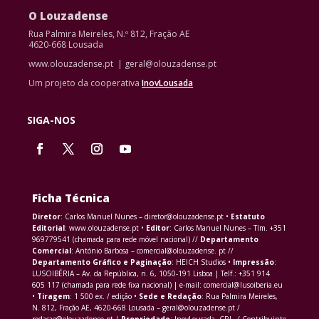
O Louzadense
Rua Palmira Meireles, N.º 812, Fração AE
4620-668 Lousada
www.olouzadense.pt | geral@olouzadense.pt
Um projeto da cooperativa
InovLousada
SIGA-NOS
Ficha Técnica
Diretor
: Carlos Manuel Nunes – diretor@olouzadense.pt •
Estatuto
Editorial
: www.olouzadense.pt •
Editor
: Carlos Manuel Nunes – Tlm. +351
969779541 (chamada para rede móvel nacional) //
Departamento
Comercial
: António Barbosa – comercial@olouzadense. pt //
Departamento Gráfico e Paginação
: HEICH Studios •
Impressão
:
LUSOIBÉRIA – Av. da República, n. 6, 1050-191 Lisboa | Telf.: +351 914
605 117 (chamada para rede fixa nacional) | e-mail: comercial@lusoiberia.eu
•
Tiragem
: 1 500 ex. / edição •
Sede e Redação
: Rua Palmira Meireles,
N. 812, Fração AE, 4620-668 Lousada – geral@olouzadense.pt /
redacao@olouzadense.pt |
Propriedade
: InovLousada, CRL. / Contribuinte