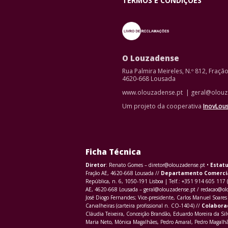
TERMOS E CONDIÇÕES
O Louzadense
Rua Palmira Meireles, N.º 812, Fraçã
4620-668 Lousada
www.olouzadense.pt | geral@olouz
Um projeto da cooperativa
InovLou
Ficha Técnica
Diretor
: Renato Gomes – diretor@olouzadense.pt •
Estatu
Fração AE, 4620-668 Lousada //
Departamento Comerci
República, n. 6, 1050-191 Lisboa | Telf.: +351 914 605 117 
AE, 4620-668 Lousada – geral@olouzadense.pt / redacao@o
José Diogo Fernandes; Vice-presidente, Carlos Manuel Soares 
Carvalheiras (carteira profissional n. CO-1404) //
Colabora
Cláudia Teixeira, Conceição Brandão, Eduardo Moreira da Sil
Maria Neto, Mónica Magalhães, Pedro Amaral, Pedro Magalhãe