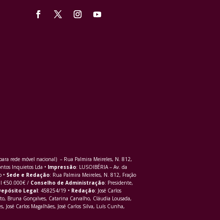
ra rede móvel nacional) – Rua Palmira Meireles, N. 812,
ontos Inquietos Lda •
Impressão
: LUSOIBÉRIA – Av. da
o •
Sede e Redação
: Rua Palmira Meireles, N. 812, Fração
al €50.000€ /
Conselho de Administração
: Presidente,
epósito Legal
: 458254/19 •
Redação
: José Carlos
to, Bruna Gonçalves, Catarina Carvalho, Cláudia Lousada,
s, José Carlos Magalhães, José Carlos Silva, Luís Cunha,