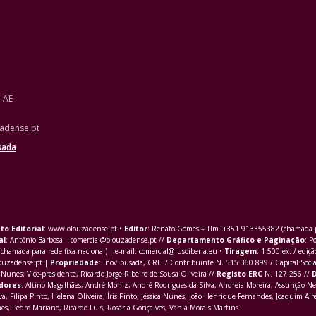
o AE
adense.pt
sada
to Editorial
: www.olouzadense.pt •
Editor
: Renato Gomes – Tlm. +351 913355382 (chamada pa
al
: António Barbosa – comercial@olouzadense.pt //
Departamento Gráfico e Paginação
: P
(chamada para rede fixa nacional) | e-mail: comercial@lusoiberia.eu •
Tiragem
: 1 500 ex. / ediçã
louzadense.pt |
Propriedade
: InovLousada, CRL. / Contribuinte N. 515 360 899 / Capital Soci
Nunes; Vice-presidente, Ricardo Jorge Ribeiro de Sousa Oliveira //
Registo ERC
N. 127 256 //
D
dores
: Altino Magalhães, André Moniz, André Rodrigues da Silva, Andreia Moreira, Assunção Ne
va,
Filipa Pinto
, Helena Oliveira, Íris Pinto, Jéssica Nunes, João Henrique Fernandes, Joaquim Aire
s, Pedro Mariano, Ricardo Luís, Rosária Gonçalves, Vânia Morais Martins.