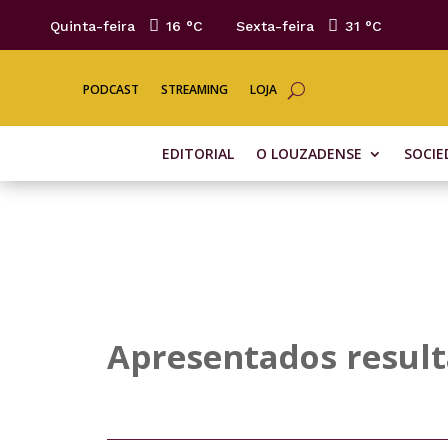
Quinta-feira
16 °
C
Sexta-feira
31 °
C
PODCAST
STREAMING
LOJA
EDITORIAL
O LOUZADENSE
SOCIE
Apresentados result