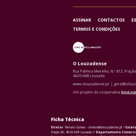
ASSINAR
CONTACTOS
E
TERMOS E CONDIÇÕES
O Louzadense
Rua Palmira Meireles, N.º 812, Fraçã
4620-668 Lousada
www.olouzadense.pt | geral@olouz
Um projeto da cooperativa
InovLou
Ficha Técnica
Diretor
: Renato Gomes – diretor@olouzadense.pt •
Estatu
Fração AE, 4620-668 Lousada //
Departamento Comerci