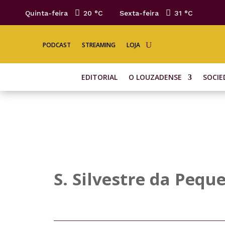
Quinta-feira
20 °
C
Sexta-feira
31 °
C
PODCAST
STREAMING
LOJA
EDITORIAL
O LOUZADENSE
SOCIE
S. Silvestre da Peq