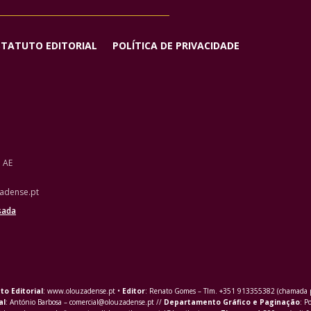
STATUTO EDITORIAL
POLÍTICA DE PRIVACIDADE
o AE
adense.pt
sada
to Editorial
: www.olouzadense.pt •
Editor
: Renato Gomes – Tlm. +351 913355382 (chamada pa
al
: António Barbosa – comercial@olouzadense.pt //
Departamento Gráfico e Paginação
: P