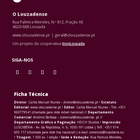
O Louzadense
Rua Palmira Meireles, N.º 812, Fração AE
4620-668 Lousada
www.olouzadense.pt | geral@olouzadense.pt
Um projeto da cooperativa
InovLousada
SIGA-NOS
Ficha Técnica
Diretor
: Carlos Manuel Nunes – diretor@olouzadense.pt •
Estatuto
Editorial
: www.olouzadense.pt •
Editor
: Carlos Manuel Nunes – Tlm. +351
969779541 (chamada para rede móvel nacional) //
Departamento
Comercial
: António Barbosa – comercial@olouzadense. pt //
Departamento Gráfico e Paginação
: HEICH Studios •
Impressão
:
LUSOIBÉRIA – Av. da República, n. 6, 1050-191 Lisboa | Telf.: +351 914
605 117 (chamada para rede fixa nacional) | e-mail: comercial@lusoiberia.eu
•
Tiragem
: 1 500 ex. / edição •
Sede e Redação
: Rua Palmira Meireles,