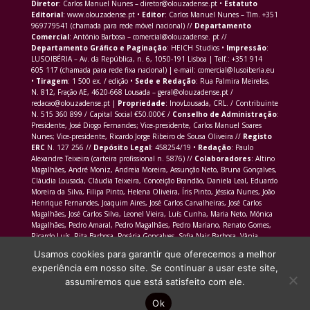
Diretor
: Carlos Manuel Nunes – diretor@olouzadense.pt •
Estatuto
Editorial
: www.olouzadense.pt •
Editor
: Carlos Manuel Nunes – Tlm. +351
969779541 (chamada para rede móvel nacional) //
Departamento
Comercial
: António Barbosa – comercial@olouzadense. pt //
Departamento Gráfico e Paginação
: HEICH Studios •
Impressão
:
LUSOIBÉRIA – Av. da República, n. 6, 1050-191 Lisboa | Telf.: +351 914
605 117 (chamada para rede fixa nacional) | e-mail: comercial@lusoiberia.eu
•
Tiragem
: 1 500 ex. / edição •
Sede e Redação
: Rua Palmira Meireles,
N. 812, Fração AE, 4620-668 Lousada – geral@olouzadense.pt /
redacao@olouzadense.pt |
Propriedade
: InovLousada, CRL. / Contribuinte
N. 515 360 899 / Capital Social €50.000€ /
Conselho de Administração
:
Presidente, José Diogo Fernandes; Vice-presidente, Carlos Manuel Soares
Nunes; Vice-presidente, Ricardo Jorge Ribeiro de Sousa Oliveira //
Registo
ERC
N. 127 256 //
Depósito Legal
: 458254/19 •
Redação
: Paulo
Alexandre Teixeira (carteira profissional n. 5876) //
Colaboradores
: Altino
Magalhães, André Moniz, Andreia Moreira, Assunção Neto, Bruna Gonçalves,
Cláudia Lousada, Cláudia Teixeira, Conceição Brandão, Daniela Leal, Eduardo
Moreira da Silva, Filipa Pinto, Helena Oliveira, Íris Pinto, Jéssica Nunes, João
Henrique Fernandes, Joaquim Aires, José Carlos Carvalheiras, José Carlos
Magalhães, José Carlos Silva, Leonel Vieira, Luís Cunha, Maria Neto, Mónica
Magalhães, Pedro Amaral, Pedro Magalhães, Pedro Mariano, Renato Gomes,
Ricardo Luís, Rita Barbosa, Rosária Gonçalves, Sofia Nair Barbosa, Vânia
Morais Martins
Usamos cookies para garantir que oferecemos a melhor
experiência em nosso site. Se continuar a usar este site,
assumiremos que está satisfeito com ele.
Ok
Site produzido por
HEICH Studios