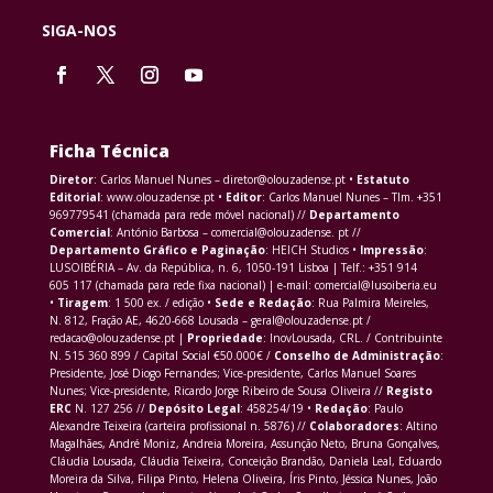
SIGA-NOS
Ficha Técnica
Diretor
: Carlos Manuel Nunes – diretor@olouzadense.pt •
Estatuto
Editorial
: www.olouzadense.pt •
Editor
: Carlos Manuel Nunes – Tlm. +351
969779541 (chamada para rede móvel nacional) //
Departamento
Comercial
: António Barbosa – comercial@olouzadense. pt //
Departamento Gráfico e Paginação
: HEICH Studios •
Impressão
:
LUSOIBÉRIA – Av. da República, n. 6, 1050-191 Lisboa | Telf.: +351 914
605 117 (chamada para rede fixa nacional) | e-mail: comercial@lusoiberia.eu
•
Tiragem
: 1 500 ex. / edição •
Sede e Redação
: Rua Palmira Meireles,
N. 812, Fração AE, 4620-668 Lousada – geral@olouzadense.pt /
redacao@olouzadense.pt |
Propriedade
: InovLousada, CRL. / Contribuinte
N. 515 360 899 / Capital Social €50.000€ /
Conselho de Administração
:
Presidente, José Diogo Fernandes; Vice-presidente, Carlos Manuel Soares
Nunes; Vice-presidente, Ricardo Jorge Ribeiro de Sousa Oliveira //
Registo
ERC
N. 127 256 //
Depósito Legal
: 458254/19 •
Redação
: Paulo
Alexandre Teixeira (carteira profissional n. 5876) //
Colaboradores
: Altino
Magalhães, André Moniz, Andreia Moreira, Assunção Neto, Bruna Gonçalves,
Cláudia Lousada, Cláudia Teixeira, Conceição Brandão, Daniela Leal, Eduardo
Moreira da Silva, Filipa Pinto, Helena Oliveira, Íris Pinto, Jéssica Nunes, João