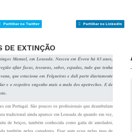
Partilhar no Twitter
Partilhar no LinkedIn
S DE EXTINÇÃO
omingos Manuel, em Lousada. Nasceu em Évora há 63 anos,
gião afiar facas, tesouras, sabes, espadas, tudo que tenha
vana, que estaciona em Felgueiras e dali parte diariamente
lar e o respetivo engenho mais a mala dos apetrechos. E de
sto.
tes em Portugal. São poucos os profissionais que deambulam
figura tradicional ainda aparece em Lousada de quando em vez,
gaita de beiços, também conhecida como gaita de amolador,
izada também pelos capadores. Esse som ecoa pelas ruas de