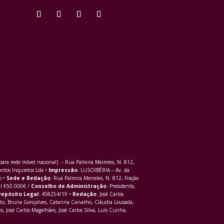
ra rede móvel nacional) – Rua Palmira Meireles, N. 812,
ontos Inquietos Lda •
Impressão
: LUSOIBÉRIA – Av. da
o •
Sede e Redação
: Rua Palmira Meireles, N. 812, Fração
al €50.000€ /
Conselho de Administração
: Presidente,
epósito Legal
: 458254/19 •
Redação
: José Carlos
to, Bruna Gonçalves, Catarina Carvalho, Cláudia Lousada,
s, José Carlos Magalhães, José Carlos Silva, Luís Cunha,