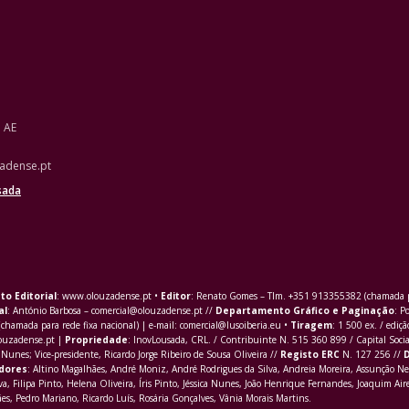
o AE
adense.pt
sada
to Editorial
: www.olouzadense.pt •
Editor
: Renato Gomes – Tlm. +351 913355382 (chamada pa
al
: António Barbosa – comercial@olouzadense.pt //
Departamento Gráfico e Paginação
: P
(chamada para rede fixa nacional) | e-mail: comercial@lusoiberia.eu •
Tiragem
: 1 500 ex. / ediçã
louzadense.pt |
Propriedade
: InovLousada, CRL. / Contribuinte N. 515 360 899 / Capital Soci
Nunes; Vice-presidente, Ricardo Jorge Ribeiro de Sousa Oliveira //
Registo ERC
N. 127 256 //
D
dores
: Altino Magalhães, André Moniz, André Rodrigues da Silva, Andreia Moreira, Assunção Ne
va,
Filipa Pinto
, Helena Oliveira, Íris Pinto, Jéssica Nunes, João Henrique Fernandes, Joaquim Aire
s, Pedro Mariano, Ricardo Luís, Rosária Gonçalves, Vânia Morais Martins.