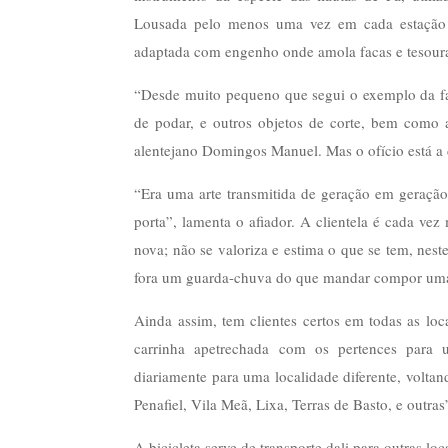
Lousada pelo menos uma vez em cada estação 
adaptada com engenho onde amola facas e tesoura
“Desde muito pequeno que segui o exemplo da famíl
de podar, e outros objetos de corte, bem como a
alentejano Domingos Manuel. Mas o ofício está a 
“Era uma arte transmitida de geração em geraçã
porta”, lamenta o afiador. A clientela é cada 
nova; não se valoriza e estima o que se tem, nest
fora um guarda-chuva do que mandar compor uma v
Ainda assim, tem clientes certos em todas as l
carrinha apetrechada com os pertences para 
diariamente para uma localidade diferente, voltan
Penafiel, Vila Meã, Lixa, Terras de Basto, e outras
A bicicleta serve de transporte dali para outras 